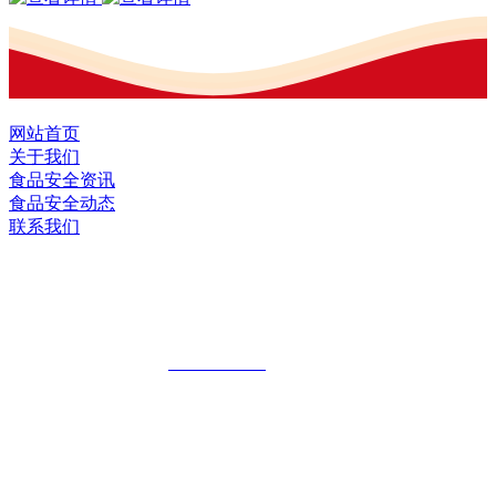
网站首页
关于我们
食品安全资讯
食品安全动态
联系我们
黑龙江J9.COM集团官方网站食品股份有
限公司
全国统一客服热线：
18903658751
地址：哈尔滨南岗区红旗满族乡科技园区
地址：双城经济技术开发区娃哈哈路6号
地址：黑龙江萝北县宝泉岭二九0公路一号