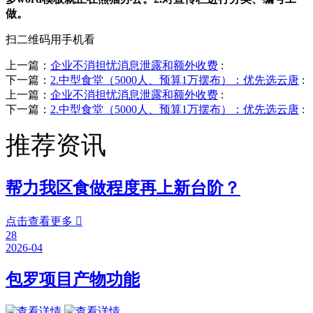
做。
扫二维码用手机看
上一篇：
企业不消担忧消息泄露和额外收费
:
下一篇：
2.中型食堂（5000人、预算1万摆布）：优先选云唐
:
上一篇：
企业不消担忧消息泄露和额外收费
:
下一篇：
2.中型食堂（5000人、预算1万摆布）：优先选云唐
:
推荐资讯
帮力我区食做程度再上新台阶？
点击查看更多

28
2026-04
包罗项目产物功能