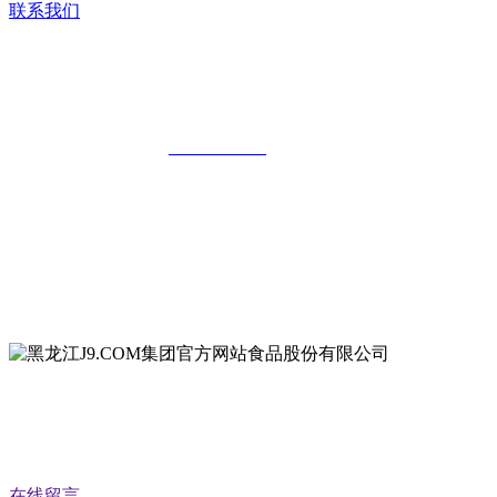
联系我们
黑龙江J9.COM集团官方网站食品股份有
限公司
全国统一客服热线：
18903658751
地址：哈尔滨南岗区红旗满族乡科技园区
地址：双城经济技术开发区娃哈哈路6号
地址：黑龙江萝北县宝泉岭二九0公路一号
地址：黑龙江省延寿县工业园区北泰山路5号
公众号二维码
在线留言