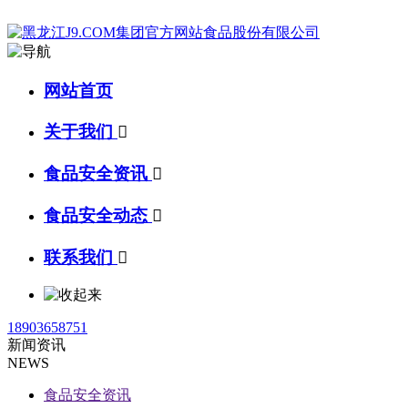
网站首页
关于我们

食品安全资讯

食品安全动态

联系我们

18903658751
新闻资讯
NEWS
食品安全资讯