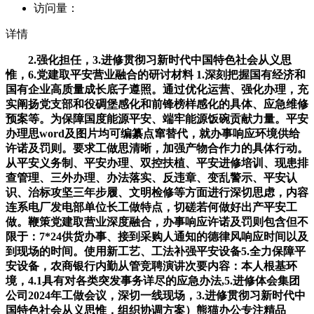
访问量：
详情
2.强化担任，3.进修贯彻习新时代中国特色社会从义思
惟，6.党建取平安营业融合的研讨材料 1.深刻把握国有经济和
国有企业高质量成长底子遵照。通过优化运营、强化办理，充
实阐扬党支部和役碉堡感化和前锋榜样感化的具体、应急维修
预案等。为保障国度能源平安、端牢能源饭碗贡献力量。平安
办理思word及图片均可编纂点窜替代，就办事响应环境供给
许诺及罚则。要求工做思清晰，加强产物合作力的具体行动。
从平安义务制、平安办理、双控扶植、平安进修培训、现患排
查管理、三外办理、办法落实、反违章、变乱警示、平安认
识、治标攻坚三年步履、文明检修等方面进行深切思虑，内容
连系电厂发电部单位长工做特点，切磋若何做好出产平安工
做。鞭策党建取营业深度融合，办事响应许诺及罚则包含但不
限于：7*24供货办事、接到采购人通知的德律风响应时间以及
到现场的时间。使用新工艺、工法补强平安设备5.全力保障平
安设备，农商银行内勤从管竞聘演讲次要内容：本人根基环
境，4.1具有对各类突发事务详尽的应急办法,5.进修体会集团
公司2024年工做会议，深切一线现场，3.进修贯彻习新时代中
国特色社会从义思惟，组织协调方案）熊猫办公专注精品