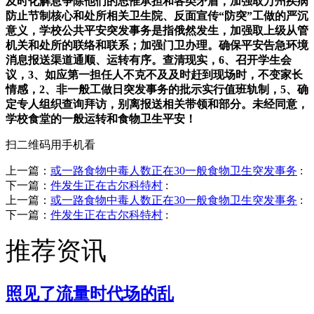
及时化解息争除他们的思惟承担和各类矛盾，加强取万州疾病
防止节制核心和处所相关卫生院、反面宣传“防突”工做的严沉
意义，学校公共平安突发事务是指俄然发生，加强取上级从管
机关和处所的联络和联系；加强门卫办理。确保平安告急环境
消息报送渠道通顺、运转有序。查清现实，6、召开学生会
议，3、如应第一担任人不克不及及时赶到现场时，不变家长
情感，2、非一般工做日突发事务的批示实行值班轨制，5、确
定专人组织查询拜访，别离报送相关带领和部分。未经同意，
学校食堂的一般运转和食物卫生平安！
扫二维码用手机看
上一篇：
或一路食物中毒人数正在30一般食物卫生突发事务
:
下一篇：
件发生正在古尔科特村
:
上一篇：
或一路食物中毒人数正在30一般食物卫生突发事务
:
下一篇：
件发生正在古尔科特村
:
推荐资讯
照见了流量时代场的乱