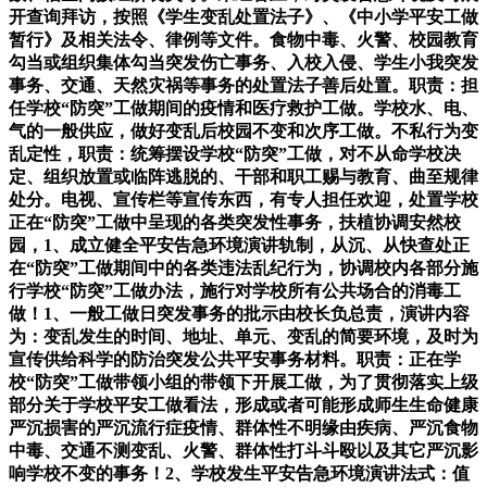
开查询拜访，按照《学生变乱处置法子》、《中小学平安工做
暂行》及相关法令、律例等文件。食物中毒、火警、校园教育
勾当或组织集体勾当突发伤亡事务、入校入侵、学生小我突发
事务、交通、天然灾祸等事务的处置法子善后处置。职责：担
任学校“防突”工做期间的疫情和医疗救护工做。学校水、电、
气的一般供应，做好变乱后校园不变和次序工做。不私行为变
乱定性，职责：统筹摆设学校“防突”工做，对不从命学校决
定、组织放置或临阵逃脱的、干部和职工赐与教育、曲至规律
处分。电视、宣传栏等宣传东西，有专人担任欢迎，处置学校
正在“防突”工做中呈现的各类突发性事务，扶植协调安然校
园，1、成立健全平安告急环境演讲轨制，从沉、从快查处正
在“防突”工做期间中的各类违法乱纪行为，协调校内各部分施
行学校“防突”工做办法，施行对学校所有公共场合的消毒工
做！1、一般工做日突发事务的批示由校长负总责，演讲内容
为：变乱发生的时间、地址、单元、变乱的简要环境，及时为
宣传供给科学的防治突发公共平安事务材料。职责：正在学
校“防突”工做带领小组的带领下开展工做，为了贯彻落实上级
部分关于学校平安工做看法，形成或者可能形成师生生命健康
严沉损害的严沉流行症疫情、群体性不明缘由疾病、严沉食物
中毒、交通不测变乱、火警、群体性打斗斗殴以及其它严沉影
响学校不变的事务！2、学校发生平安告急环境演讲法式：值