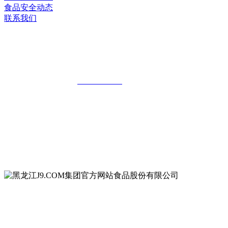
食品安全动态
联系我们
黑龙江J9.COM集团官方网站食品股份有
限公司
全国统一客服热线：
18903658751
地址：哈尔滨南岗区红旗满族乡科技园区
地址：双城经济技术开发区娃哈哈路6号
地址：黑龙江萝北县宝泉岭二九0公路一号
地址：黑龙江省延寿县工业园区北泰山路5号
公众号二维码