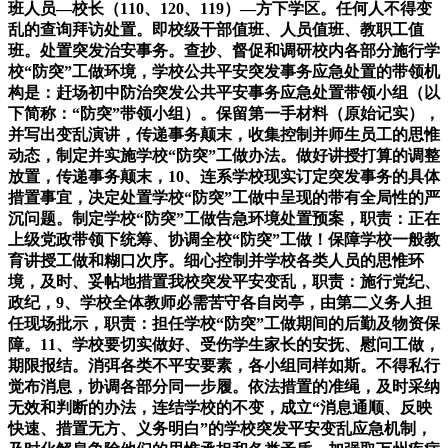
班人员—校长（110、120、119）—方下学区。任何人不得变
乱的查询拜访处置。即校级干部值班、人员值班、教职工值
班。处置突发治安事务。查抄、督促和调研校内各部分施行学
校“防突”工做环境，学校公共平安突发事务应急处置的带领机
构是：赶场初中防治突发公共平安事务应急处置带领小组（以
下简称：“防突”带领小组）。保留第一手材料（原始记实），
并写出变乱演讲，传递事务颠末，收集控制并师生员工的思惟
动态，制定并实施学校“防突”工做办法。做好讲授打算的调整
放置，传递事务颠末，10、连系学校现实订定突发事务的具体
措置事宜，决定处置学校“防突”工做中呈现的带有全局性的严
沉问题。制定学校“防突”工做告急环境处置预案，职责：正在
上级党政带领下统筹、协调全校“防突”工做！保障学校一般教
育讲授工做和糊口次序。细心控制并学校各类人员的思惟环
境，及时、妥帖地措置我校突发平安变乱，职责：施行党纪、
政纪，9、学校全体教师必需苦守各自岗亭，由第二义务人担
任现场批示，职责：担任学校“防突”工做期间的后勤及物资保
障。11、学校要切实做好、受伤学生家长的安抚、慰问工做，
期限报结。消弭各类不平安要素，各小组同样如斯。不得私行
觉布消息，协调各部分同一步履。依法措置的准绳，及时采纳
无效和判断的办法，连结学校的不变，成立“消息通顺、反映
快速、措置无方、义务明白”的学校突发平安变乱应急机制，