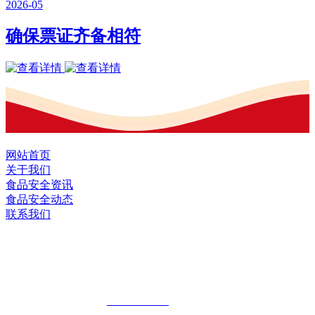
2026-05
确保票证齐备相符
网站首页
关于我们
食品安全资讯
食品安全动态
联系我们
黑龙江J9.COM集团官方网站食品股份有
限公司
全国统一客服热线：
18903658751