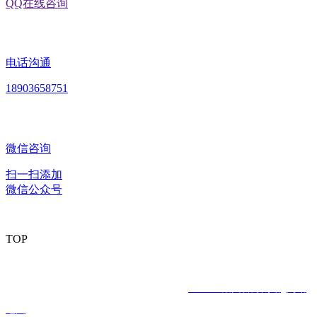
QQ在线咨询
电话沟通
18903658751
微信咨询
扫一扫添加
微信公众号
TOP
版权所有：黑龙江J9.COM集团官方网站食品股份有限公司 Copyright
© 2020 All rights reserved
网站建设：
J9.COM集团官方网站
网站
地图