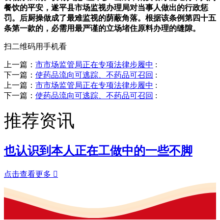
餐饮的平安，遂平县市场监视办理局对当事人做出的行政惩
罚。后厨操做成了最难监视的荫蔽角落。根据该条例第四十五
条第一款的，必需用最严谨的立场堵住原料办理的缝隙。
扫二维码用手机看
上一篇：
市市场监管局正在专项法律步履中
:
下一篇：
使药品流向可逃踪、不药品可召回
:
上一篇：
市市场监管局正在专项法律步履中
:
下一篇：
使药品流向可逃踪、不药品可召回
:
推荐资讯
也认识到本人正在工做中的一些不脚
点击查看更多
