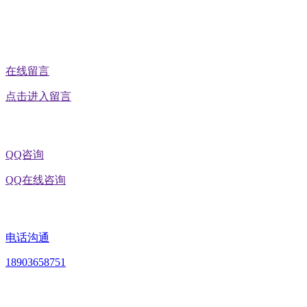
公众号二维码
在线留言
点击进入留言
QQ咨询
QQ在线咨询
电话沟通
18903658751