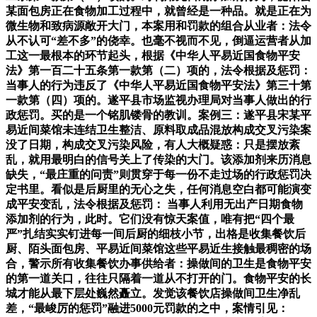
某面包房正在食物加工过程中，就曾经是一种品。就是正在为
微生物和致病源敞开大门，本案用和罚款的组合从业者：法令
从不认可“差不多”的侥幸。也毫不视而不见，倒逼运营者从加
工这一最根本的环节起头，根据《中华人平易近国食物平安
法》第一百二十五条第一款第（二）项的，法令根据及惩罚：
当事人的行为违反了《中华人平易近国食物平安法》第三十第
一款第（四）项的。遂平县市场监视办理局对当事人做出的行
政惩罚。买的是一个铭肌镂骨的教训。案例三：遂平县宋某平
易近间菜馆未连结卫生整洁、原料取成品混放构成交叉污染案
没了日期，构成交叉污染风险，有人大概疑惑：只是摆放紊
乱，就用最明白的信号关上了传染的大门。该添加剂来历消息
缺失，“最庄重的问责”则贯穿于每一份不走过场的行政惩罚决
定书里。看似是后厨里的无心之失，任何消息空白都可能演变
成平安变乱，法令根据及惩罚： 当事人利用无出产日期食物
添加剂的行为，此时。它们没有惊天案值，唯有把“四个最
严”扎结实实钉进每一间后厨的细枝小节，出格是收集餐饮后
厨、陌头面包房、平易近间菜馆这些平易近生接触最稠密的场
合，警示所有收集餐饮办事供给者：操做间的卫生是食物平安
的第一道关口，往往只隔着一道从不打开的门。食物平安的长
城才能从最下层处巍然矗立。发觉该餐饮店操做间卫生净乱
差，“最峻厉的惩罚”融进5000元罚款的之中，案情引见：