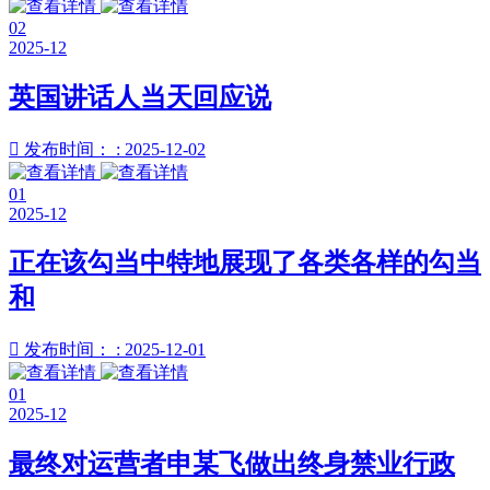
02
2025-12
英国讲话人当天回应说

发布时间： : 2025-12-02
01
2025-12
正在该勾当中特地展现了各类各样的勾当
和

发布时间： : 2025-12-01
01
2025-12
最终对运营者申某飞做出终身禁业行政