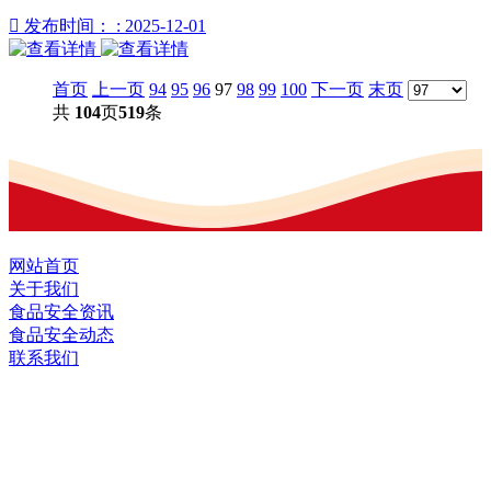

发布时间： : 2025-12-01
首页
上一页
94
95
96
97
98
99
100
下一页
末页
共
104
页
519
条
网站首页
关于我们
食品安全资讯
食品安全动态
联系我们
黑龙江J9.COM集团官方网站食品股份有
限公司