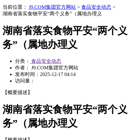
当前位置：
J9.COM集团官方网站
>
食品安全动态
>
湖南省落实食物平安“两个义务”（属地办理义
湖南省落实食物平安“两个义
务”（属地办理义
分类：
食品安全动态
作者： J9.COM集团官方网站
发布时间：
2025-12-17 04:14
访问量：
【概要描述】
湖南省落实食物平安“两个义
务”（属地办理义
【概要描述】