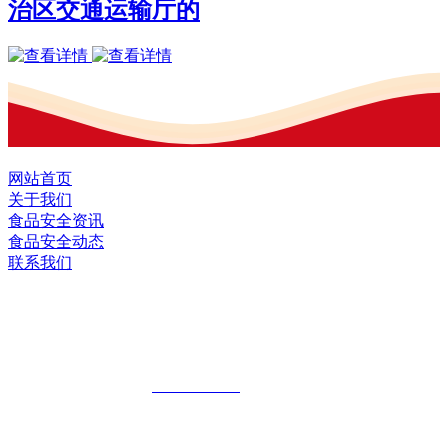
治区交通运输厅的
网站首页
关于我们
食品安全资讯
食品安全动态
联系我们
黑龙江J9.COM集团官方网站食品股份有
限公司
全国统一客服热线：
18903658751
地址：哈尔滨南岗区红旗满族乡科技园区