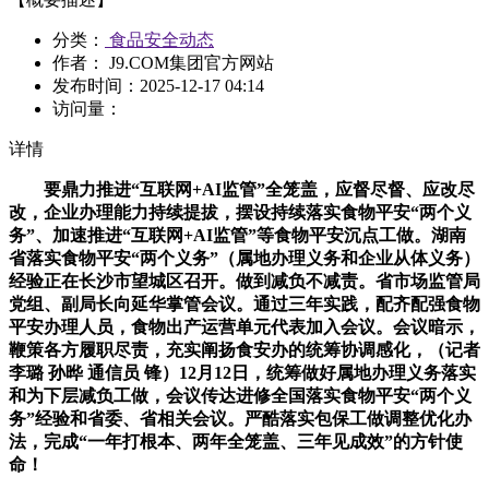
分类：
食品安全动态
作者： J9.COM集团官方网站
发布时间：
2025-12-17 04:14
访问量：
详情
要鼎力推进“互联网+AI监管”全笼盖，应督尽督、应改尽
改，企业办理能力持续提拔，摆设持续落实食物平安“两个义
务”、加速推进“互联网+AI监管”等食物平安沉点工做。湖南
省落实食物平安“两个义务”（属地办理义务和企业从体义务）
经验正在长沙市望城区召开。做到减负不减责。省市场监管局
党组、副局长向延华掌管会议。通过三年实践，配齐配强食物
平安办理人员，食物出产运营单元代表加入会议。会议暗示，
鞭策各方履职尽责，充实阐扬食安办的统筹协调感化，（记者
李璐 孙晔 通信员 锋）12月12日，统筹做好属地办理义务落实
和为下层减负工做，会议传达进修全国落实食物平安“两个义
务”经验和省委、省相关会议。严酷落实包保工做调整优化办
法，完成“一年打根本、两年全笼盖、三年见成效”的方针使
命！