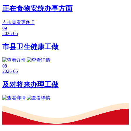
正在食物安统办事方面
点击查看更多

09
2026-05
市县卫生健康工做
08
2026-05
及对将来办理工做