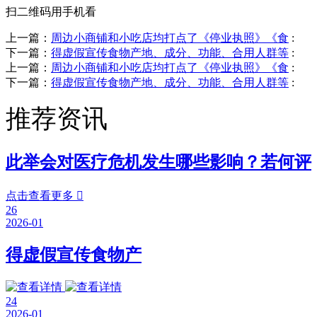
扫二维码用手机看
上一篇：
周边小商铺和小吃店均打点了《停业执照》《食
:
下一篇：
得虚假宣传食物产地、成分、功能、合用人群等
:
上一篇：
周边小商铺和小吃店均打点了《停业执照》《食
:
下一篇：
得虚假宣传食物产地、成分、功能、合用人群等
:
推荐资讯
此举会对医疗危机发生哪些影响？若何评
点击查看更多

26
2026-01
得虚假宣传食物产
24
2026-01