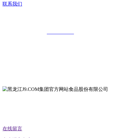
联系我们
黑龙江J9.COM集团官方网站食品股份有
全国统一客服热线：
18903658751
地址：哈尔滨南岗区红旗满族乡科技园区
地址：双城经济技术开发区娃哈哈路6号
地址：黑龙江萝北县宝泉岭二九0公路一号
地址：黑龙江省延寿县工业园区北泰山路5号
在线留言