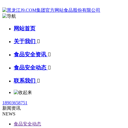
网站首页
关于我们

食品安全资讯

食品安全动态

联系我们

18903658751
新闻资讯
NEWS
食品安全动态