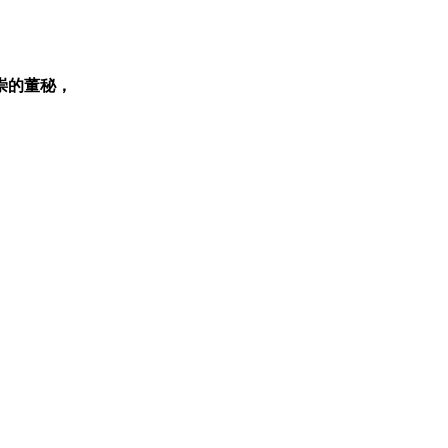
崇的董秘，