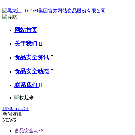
网站首页
关于我们

食品安全资讯

食品安全动态

联系我们

18903658751
新闻资讯
NEWS
食品安全动态