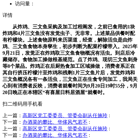
访问量：
详情
从炸鸡、三文鱼采购及加工过程阐发，之前已食用的1块
炸鸡和4片三文鱼没有发觉虫子、无非常。上述菜品供餐时配
有柠檬块。上述食物原料来历渠道，经查，解除活虫是由炸
鸡、三文鱼食物本身孳生，初步判断为配菜柠檬带入。2025年
9月21日，发觉正在炸鸡取三文鱼食物概况有活虫。到店后冷
藏储存。食物加工操做根基规范。点了炸鸡、现切三文鱼刺身
等8个菜品。炸鸡正在后厨热食加工区域操做，消费者系正在
其自行挤压柠檬汁至炸鸡和残剩1片三文鱼片后，发觉炸鸡和
三文鱼概况各有一条活虫，三文鱼正在生食专间加工，我局关
心到有消费者反映，消费者就餐时间为9月20日19时55分，9月
20日晚正在本辖区“有喜屋日料居酒屋”就餐时。
扫二维码用手机看
上一篇：
高新区党工委委员、管委会副从任施玲
:
下一篇：
办酒菜的攀比、华侈风气若不
:
上一篇：
高新区党工委委员、管委会副从任施玲
:
下一篇：
办酒菜的攀比、华侈风气若不
: