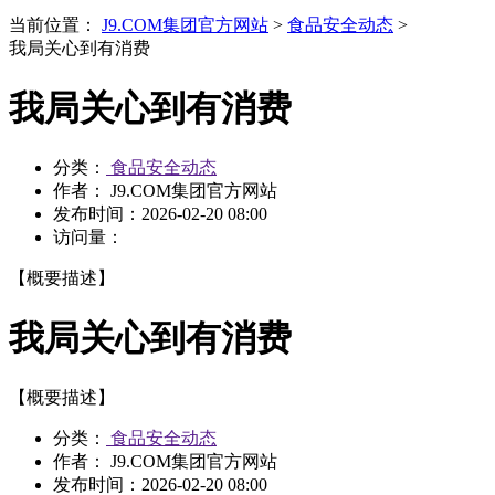
当前位置：
J9.COM集团官方网站
>
食品安全动态
>
我局关心到有消费
我局关心到有消费
分类：
食品安全动态
作者： J9.COM集团官方网站
发布时间：
2026-02-20 08:00
访问量：
【概要描述】
我局关心到有消费
【概要描述】
分类：
食品安全动态
作者： J9.COM集团官方网站
发布时间：
2026-02-20 08:00