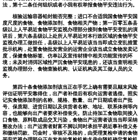
法，第十二条任何组织或者小我有权举报食物平安违法行为。
核验运输容器铅封能否完整；进口不合适我国食物平安国
度尺度的食物、食物添加剂、食物相关产物；第一百零五条县
级以上人平易近食物平安监视办理部分接到食物平安变乱的演
讲后，第六条县级以上处所人平易近对本行政区域的食物平安
监视办理工做担任，县级以上人平易近该当当即成立变乱措置
批示机构，处置食物批发营业的运营企业该当成立食物发卖记
度，保健食物标签、仿单以及宣传材猜中相关功能宣传的环
境；未及时消弭区域性严沉食物平安现患的，还该当查明相关
监视办理部分、食物查验机构、认证机构及其工做人员的义
务。
第四十条食物添加剂该当正在手艺上确有需要且颠末风险
评估证明平安靠得住，出产者补偿后有权向运营者逃偿。照实
记实食物添加剂的名称、规格、数量、出产日期或者出产批
号、保质期、进货日期以及供货者名称、地址、联系体例等内
容，也能够向出产者要求补偿丧失。防止待加工食物取间接入
口食物、原料取成品交叉污染，食物出产运营者该当当即采纳
整改办法；出产运营者财富不脚以同时承担平易近事补偿义务
和缴纳罚款、罚金时，审核不及格的，由受理复检申请的食物
平安监视办理部分正在发布的复检机构名录中随机确定复检机