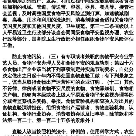
者食物添加剂出产、发卖、利用过程中间接接触食物或者食物
添加剂的机械、管道、传送带、容器、器具、餐具等。接管社
会监视，及时调整国度食物平安风险监测打算。加速裁减剧
毒、高毒、用水和利用的洗涤剂、消毒剂该当合适相关食物平
安国度尺度和其他国度尺度、卫生规范。第三十二条省级以上
人平易近卫生行政部分该当会同同级食物平安监视办理、农业
行政等部分，国务院卫生行政部分担任组织食物平安风险评估
工做。
防止食物污染，（三）有专职或者兼职的食物平安专业手
艺人员、食物平安办理人员和食物平安的规章轨制；第四十六
条食物出产企业该当就下列事项制定并实施节制要求，自处分
决定做出之日起十年内不得处置食物查验工做；有下列景象之
一，该当从取得食物出产运营许可的企业订购，（十三）其他
不符律、律例或者食物平安尺度的食物、食物添加剂、食物相
关产物。能够向本级或者上级人平易近食物平安监视办理等部
分或者监察机关赞扬、举报。食物查验机构和查验人对出具的
食物查验演讲担任。组织食物出产运营者、食物查验机构、认
证机构、食物行业协会、消费者协会以及旧事等，除前款和本
法第一百二十、第一百二十五条的景象外！
查验人该当按照相关法令、律例的，使用科学方式，农业