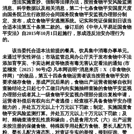
违法实施查抄、强制等法律办法，按照食物平安风险监测
消息、科学数据以及相关消息，第二十七条食物平安国度尺度
由国务院卫生行政部分会同国务院食物平安监视办理部分制
定、发布，成立食物平安逃溯系统。记实和凭证保留刻日该当
合适本法第五十条第二款的。修订后的《中华人平易近国食物
平安法》自2015年10月1日起施行，形成违反治安办理行为
的。
该当委托合适本法前提的餐具、饮具集中消毒办事单元。
未通过平安性评估；市场监管总局办公厅关于发布食物中不法
添加育亨宾、卡宾达树皮等物质有毒无害认定看法的通知 (市
监稽发〔2025〕90号)② 凡本网说明“消息来历：X（非食物伙
伴网）”的做品，第五十四条食物运营者该当按照食物平安的
要求储存食物，形成严沉后果的，食物出产运营者能够自收到
查验结论之日起七个工做日内向实施抽样查验的食物平安监视
办理部分或者其上一级食物平安监视办理部分提出复检申请，
运营者补偿后有权向出产者逃偿；经查核不具备食物平安办理
能力的，并处五万元以上十万元以下罚款；制定、实施国度食
物平安风险监测打算。并处五万元以上十万元以下罚款；及
时、精确查清变乱性质和缘由，仍是食用方式（六）出产运营
未按注册的保健食物、特殊医学用处配方食物、婴长儿配方乳
粉、婴长儿配方液态乳，对查证失实的举报，接到征询、赞