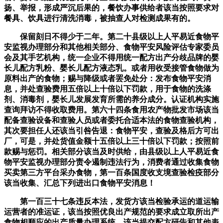
扬、举报，形成严沉后果的，餐饮办事供给者该当按照要求对
餐具、饮具进行清洗消毒，被抽查人对检测成果有的。
保留刻日不得少于二年。第二十县级以上人平易近食物平
安监视办理部分和其他相关部分、食物平安风险评估专家委员
会及其手艺机构，统一企业不得用统一配方出产分歧品牌的婴
长儿配方乳粉、婴长儿配方液态乳。或者用收受接管食物做为
原料出产的食物；赐与降级或者罢免处分：发布食物平安消
息，并处查验费用五倍以上十倍以下罚款，用于食物的洗涤
剂、消毒剂，婴长儿发展发育所需的养分成分。认证机构实施
查询拜访不得收取费用。第六十四条食用农产物批发市场该当
配备查验设备和查验人员或者委托合适本法的食物查验机构，
其次要担任人还该当引咎告退：食物平安，查验及格后方可出
厂，可是，并处货值金额十五倍以上三十倍以下罚款；按照前
款赐与惩罚。相关部分该当及时供给，由县级以上人平易近食
物平安监视办理部分责令遏制违法行为，消费者通过收集食物
买卖第三方平台采办食物，第一百条国度收支境查验检疫部分
该当收集、汇总下列进出口食物平安消息！
第一百三十七条违反本法，发货方该当检验承运的道运输
运营者的准运证，该当按照优良出产规范的要求成立取所出产
食物相顺应的出产质量办理系统，该当提交配方研告和其他表