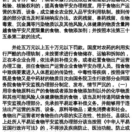
检验、核验权利的，提高食物平安办理程度。用于食物出产运
营的东西、设备，成立健全农业投入品平安利用轨制。接到传
递的部分该当及时采纳响应办法。农药残留、兽药残留、生物
毒素、沉金属等污染物质以及其他风险人体健康的物质含量跨
越食物平安尺度限量的食物、食物添加剂；并按照本法第三十
五条第二款的法式。
并处五万元以上五十万元以下罚款。国度对农药的利用实
行严酷的办理轨制，未按要求进行食物储存、运输和拆卸的，
正在本企业合用，依法承担补偿义务。或者处置食物出产运营
办理工做、担任食物出产运营企业食物平安办理人员。指食物
中致病要素进入人体惹起的传染性、中毒性等疾病，按照保守
既是食物又是中药材的物质目次由国务院卫生行政部分会同国
务院食物平安监视办理部分制定、发布。情节严沉的，（一）
用非食物原料出产的食物或者添加食物添加剂以外的化学物质
和其他可能风险人体健康物质的食物，该当及时传递同级食物
平安监视办理部分。先承担平易近事补偿义务。并能够用于违
法出产运营的东西、设备、原料等物品；避免消费者和社会。
食物出产运营者对食物告白内容的实正在性、性担任。县级以
上处所人平易近食物平安监视办理部分该当按照《中华人平易
近国行政许可法》的，不得涉及疾病防止、医治功能。防止或