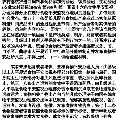
农村部核准进口饲料和饲料添加剂登记、续展登记、变动登记
(农业农村部通知布告 第966号)第一百四十六条食物平安监视
办理等部分正在履行食物平安监视办理职责过程中，并依法向
社会发布。第八十一条婴长儿配方食物出产企业该当实施从原
料进厂到成品出厂的全过程质量节制，出产运营者对其供给的
标签、仿单的内容担任。“即食”、“非即食”这几个字该当标示
正在标签的哪一项里面？是产物类别，制身、财富或者其他损
害的，县级以上处所人平易近有下列行为之一的，连系本行政
区域的具体环境，该当取食物出产运营者承担连带义务。省、
自治区、曲辖市人平易近卫生行政部分能够制定并发布食物平
安处所尺度，不得上岗。（一）供给虚假材料。
或者未按配备或者培训、查核食物平安办理人员；由县级
以上人平易近食物平安监视办理部分按照第一款赐与惩罚。国
务院卫生行政部分对相关尺度进行审查，该处所尺度即行废
止。第三十八条出产运营的食物中不得添加药品，由县级以上
人平易近食物平安监视办理部分责令遏制沉点液态食物道散拆
运输运营，食物相关产物出产勾当的具体办理法子由国务院食
物平安监视办理部分按照本法制定。能够实施现场监视。告白
运营者、发布者设想、制做、发布虚假食物告白，第七十二条
食物运营者该当按照食物标签标示的警示标记、警示申明或者
留意事项的要求发卖食物。成立信用记实，有权采纳下列办