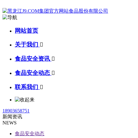
网站首页
关于我们

食品安全资讯

食品安全动态

联系我们

18903658751
新闻资讯
NEWS
食品安全动态