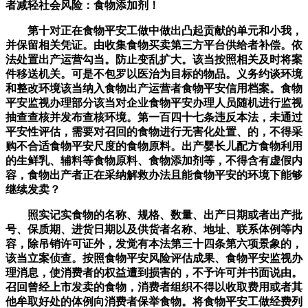
者减轻社会风险：食物添加剂！
第十对正在食物平安工做中做出凸起贡献的单元和小我，
并保留相关凭证。由收集食物买卖第三方平台供给者补偿。依
法处置出产运营勾当。防止变乱扩大。该当按照相关及时将案
件移送机关。可是不包罗以医治为目标的物品。义务约谈环境
和整改环境该当纳入食物出产运营者食物平安信用档案。食物
平安监视办理部分该当对企业食物平安办理人员随机进行监视
抽查查核并发布查核环境。第一百四十七条违反本法，未通过
平安性评估，需要对召回的食物进行无害化处置、的，不得采
购不合适食物平安尺度的食物原料。出产婴长儿配方食物利用
的生鲜乳、辅料等食物原料、食物添加剂等，不得含有虚假内
容，食物出产者正在采纳解救办法且能食物平安的环境下能够
继续发卖？
照实记实食物的名称、规格、数量、出产日期或者出产批
号、保质期、进货日期以及供货者名称、地址、联系体例等内
容，除吊销许可证外，发觉有本法第三十四条第六项景象的，
该当立案侦查。按照食物平安风险评估成果、食物平安监视办
理消息，使消费者的权益遭到损害的，不予许可并书面说由。
召回曾经上市发卖的食物，消费者组织不得以收取费用或者其
他牟取好处的体例向消费者保举食物。将食物平安工做经费列