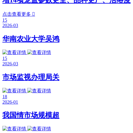
点击查看更多

15
2026-03
华南农业大学吴鸿
15
2026-03
市场监视办理局关
18
2026-01
我国情市场规模超