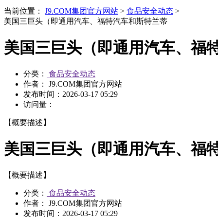
当前位置：
J9.COM集团官方网站
>
食品安全动态
>
美国三巨头（即通用汽车、福特汽车和斯特兰蒂
美国三巨头（即通用汽车、福
分类：
食品安全动态
作者： J9.COM集团官方网站
发布时间：
2026-03-17 05:29
访问量：
【概要描述】
美国三巨头（即通用汽车、福
【概要描述】
分类：
食品安全动态
作者： J9.COM集团官方网站
发布时间：
2026-03-17 05:29