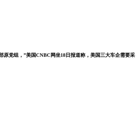
原党组，”美国CNBC网坐18日报道称，美国三大车企需要采