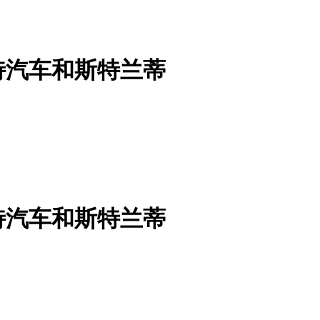
特汽车和斯特兰蒂
特汽车和斯特兰蒂