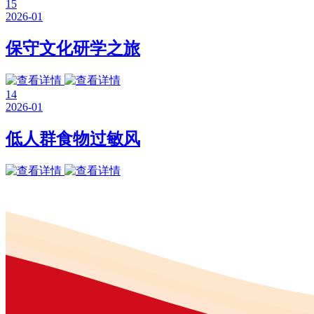
15
2026-01
保守文化研学之旅
14
2026-01
低人群食物过敏风