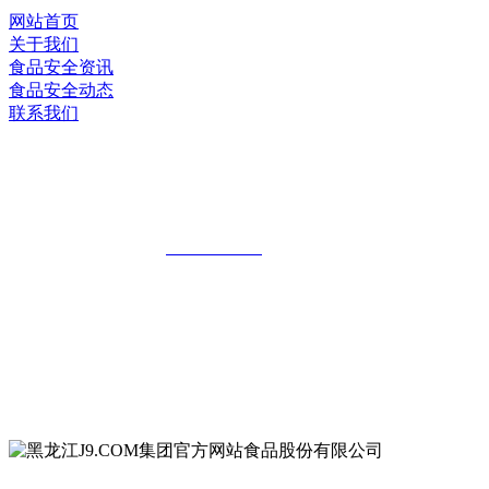
网站首页
关于我们
食品安全资讯
食品安全动态
联系我们
黑龙江J9.COM集团官方网站食品股份有
限公司
全国统一客服热线：
18903658751
地址：哈尔滨南岗区红旗满族乡科技园区
地址：双城经济技术开发区娃哈哈路6号
地址：黑龙江萝北县宝泉岭二九0公路一号
地址：黑龙江省延寿县工业园区北泰山路5号