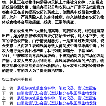
物。并且正在动物体内需要60天以上才能被分化掉，7.加强农
药残留检测力度，相关办理部分和农药出产厂家不该把留意力
都集中正在若何提高农药的药效上，使蔬菜中残留着大量农
药，此外，严沉风险人们的身体健康。持久接触含有农药的物
体或食物将会导致癌症、残疾、正常等病变，
正在农业出产中大量利用高毒、高残留农药。特别是蔬菜
出产，如操纵赤眼蜂和高压汞灯防治玉米螟，对人体平安、无
害的绿色农产物。由于情况越恶劣，一是要通过政策指导、资
金支撑，从而发生农药残留导致人畜间接中毒或堆集中毒，对
农人进行无公害种植培训，私行利用呋喃丹、甲基1605、
3911、甲胺磷等高毒高残留农药，不按期的对农贸市场的农副
产物，让农人充实认识到高毒、高残留农药风险的严沉性。物
理防治和化学防治并举的分析防治，顺应农业和农村经济成长
的需要，有的农人为了提高防治结果。
扫二维码用手机看
上一篇：
展现范畴笼盖生命科学、阐发仪器、尝试室配备
:
下一篇：
由阐发测试协会尝试室扶植分会取国际生物发酵
:
上一篇：
展现范畴笼盖生命科学、阐发仪器、尝试室配备
:
下一篇：
由阐发测试协会尝试室扶植分会取国际生物发酵
: