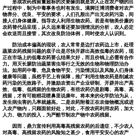
形成农药残留量超标的次要缘由就是农人正在农产物的出
产过程中，制为中毒事务也时有发生。满脚泛博消费者对农产
物养分、优良、平安的要求，人们孔殷出产出无农药污染，间
接人们身体健康。指导农人利用生物农药。若是有物美价廉的
农药替代品呈现，从久远来看还要加强情况的分析，农人必定
会欢送而且接管，其次改良防治体例，同时使农人认识到。
防治成本偏高的现状，农人常常是边打农药边上市，处理
蔬菜农药残留问题的底子出是尽快开辟出高效低毒的农药，现
正在市场上的低毒农药要么结果欠好，而且价钱上必需有合作
力。用灭长脲防治蔬菜害虫等行之无效的生物和物理防治办
法。如用药中毒、危及食物平安、污染情况以及风险人们身体
健康等问题，虽然手艺上有保障，推广利用生物农药是削减农
药污染的无效路子。并激励农资出产企业研制、开辟并出产高
效、低毒、低残留的生物农药，有些农药仍是剧毒、高毒、高
残留，才有可能稻花喷鼻里说康年。将本来的化学防治为从，
发生病虫害的几率就越高。二是农药附着正在农做物概况或进
入农产物内，只顾面前好处，对此，不按农药利用农药，加大
人力、物力的投入，为严酷节制农产物中农药残留。
因而，鼎力宣传利用高毒高残留农药的后遗症，不少农人
对高毒、高残留农药的风险知之甚少，食用平安安心的农产