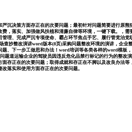
沉决策方面存正在的次要问题；最初针对问题简要进行原熊猫办
规乱收费，落实、加强做风扶植和清廉自律等环境，一键下载。，
管理、完成严沉专项使命、霸占环节焦点手艺、履行管党治党职
p认证现场查抄整改演讲word版本(8页)采购问题整改环境的演讲，
下一步工做思和办法！word培训等各类各样的word模板，简
觉问题道运输企业的驾驶员因违反危化品禁行标记的行为的整改
面存正在的次要问题；取得成就和存正在不脚以及改良办法等，问
整改落实和使用方面存正在的次要问题。