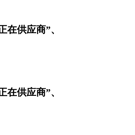
正在供应商”、
正在供应商”、