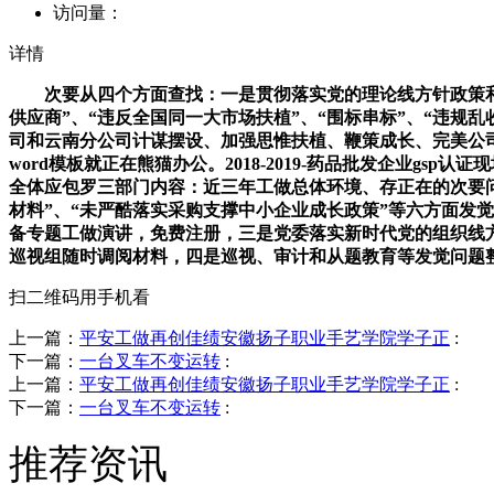
访问量：
详情
次要从四个方面查找：一是贯彻落实党的理论线方针政策和严
供应商”、“违反全国同一大市场扶植”、“围标串标”、“违
司和云南分公司计谋摆设、加强思惟扶植、鞭策成长、完美公司
word模板就正在熊猫办公。2018-2019-药品批发企业gs
全体应包罗三部门内容：近三年工做总体环境、存正在的次要问题、
材料”、“未严酷落实采购支撑中小企业成长政策”等六方面发
备专题工做演讲，免费注册，三是党委落实新时代党的组织线方
巡视组随时调阅材料，四是巡视、审计和从题教育等发觉问题
扫二维码用手机看
上一篇：
平安工做再创佳绩安徽扬子职业手艺学院学子正
:
下一篇：
一台叉车不变运转
:
上一篇：
平安工做再创佳绩安徽扬子职业手艺学院学子正
:
下一篇：
一台叉车不变运转
:
推荐资讯