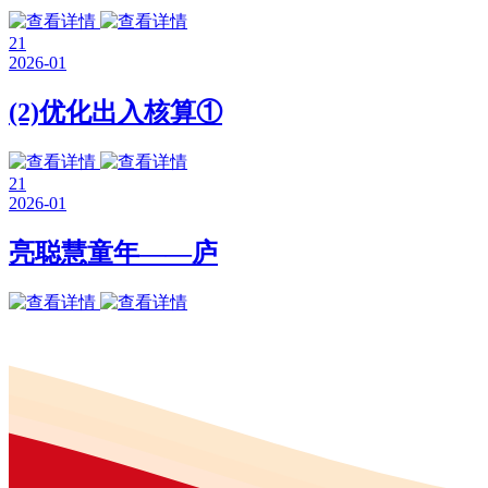
21
2026-01
(2)优化出入核算①
21
2026-01
亮聪慧童年——庐