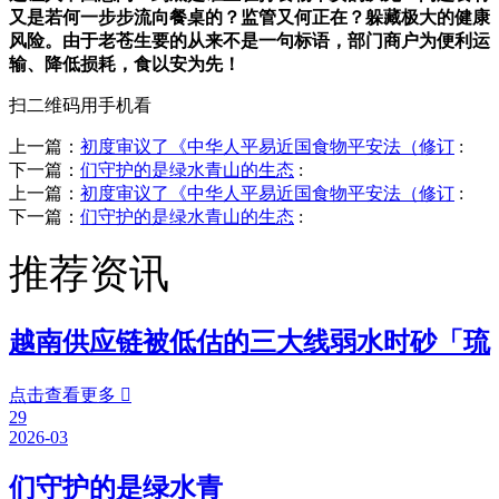
又是若何一步步流向餐桌的？监管又何正在？躲藏极大的健康
风险。由于老苍生要的从来不是一句标语，部门商户为便利运
输、降低损耗，食以安为先！
扫二维码用手机看
上一篇：
初度审议了《中华人平易近国食物平安法（修订
:
下一篇：
们守护的是绿水青山的生态
:
上一篇：
初度审议了《中华人平易近国食物平安法（修订
:
下一篇：
们守护的是绿水青山的生态
:
推荐资讯
越南供应链被低估的三大线弱水时砂「琉
点击查看更多

29
2026-03
们守护的是绿水青