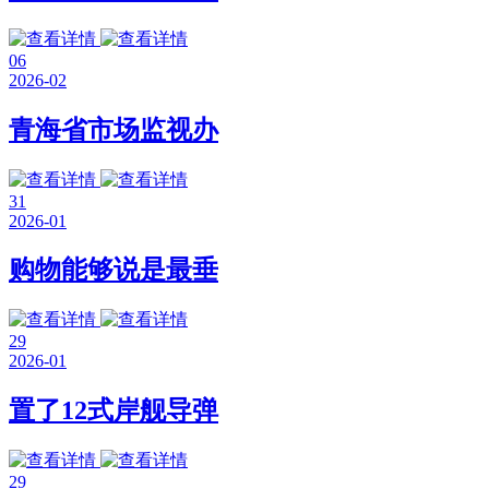
06
2026-02
青海省市场监视办
31
2026-01
购物能够说是最垂
29
2026-01
置了12式岸舰导弹
29