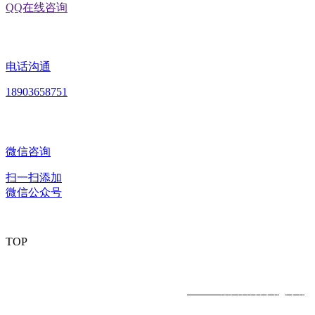
QQ在线咨询
电话沟通
18903658751
微信咨询
扫一扫添加
微信公众号
TOP
版权所有：黑龙江J9.COM集团官方网站食品股份有限公司 Copyright
© 2020 All rights reserved
网站建设：
J9.COM集团官方网站
网站
地图