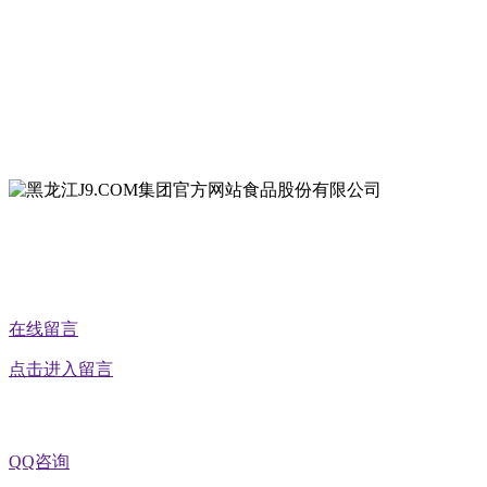
地址：哈尔滨南岗区红旗满族乡科技园区
地址：双城经济技术开发区娃哈哈路6号
地址：黑龙江萝北县宝泉岭二九0公路一号
地址：黑龙江省延寿县工业园区北泰山路5号
公众号二维码
在线留言
点击进入留言
QQ咨询