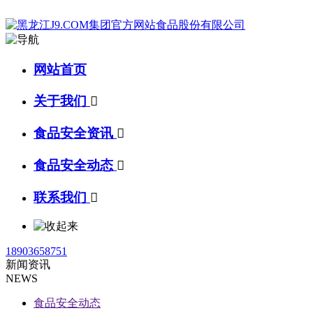
网站首页
关于我们

食品安全资讯

食品安全动态

联系我们

18903658751
新闻资讯
NEWS
食品安全动态