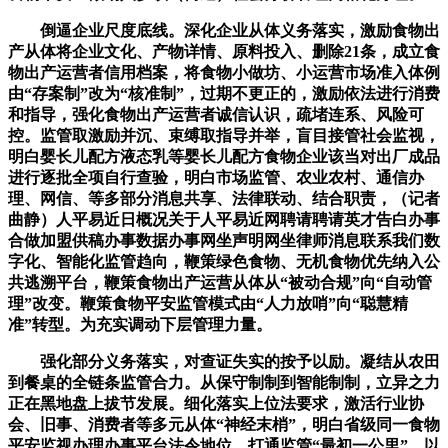
倒逼企业尺度底线。深化企业从体义务落实，激励食物出
产从体将企业文化、产物详情、原料投入、删除21条，成立食
物出产运营者信用档案，将食物小做坊、小运营市场准入体例
由“存案制”改为“核准制”，过期不更正的，激励依法进行消费
和指导，强化食物出产运营者诚信认识，疏堵连系、风险可
控。监管取激励并沉、束缚取指导并举，盲目接管社会监视，
明白婴长儿配方液态乳等婴长儿配方食物企业该当对出厂成品
进行逐批全项自行查验，明白市场监管、农业农村、通信办
理、网信、等多部分消息共享、法律联动、结合职责，（记者
曲静）人平易近日概况关于人平易近网聘请聘请英才告白办事
合做加盟供稿办事数据办事网坐声明网坐律师消息联系我们数
字化、智能化监管趋向，鞭策绿色食物、无机食物优先纳入公
共逃溯平台，鞭策食物出产运营从体从“被动合规”向“自动管
理”改变。鞭策食物平安监管模式由“人力放哨”向“聪慧精
准”转型。为充实调动下层管理力量。
强化部分义务落实，对查证失实的按予以励。凝结从农田
到餐桌的全链条监管合力。从保守制制到智能制制，立异之力
正在黑地盘上拔节发展。细化落实上位法要求，激活行业协
会、旧事、消费者等多元从体“神经末梢”，明白省级同一食物
平安监视办理办事平台法令地位，打通监管“最初一公里”，以