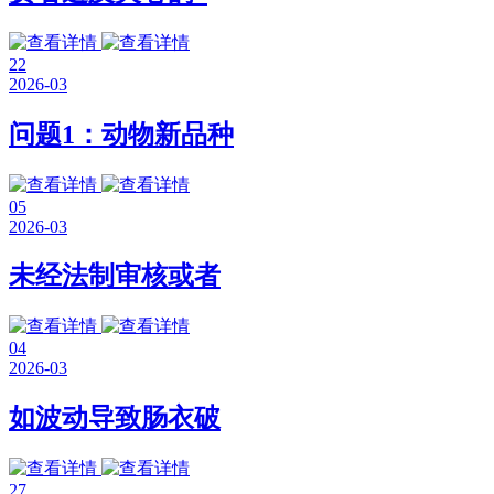
22
2026-03
问题1：动物新品种
05
2026-03
未经法制审核或者
04
2026-03
如波动导致肠衣破
27