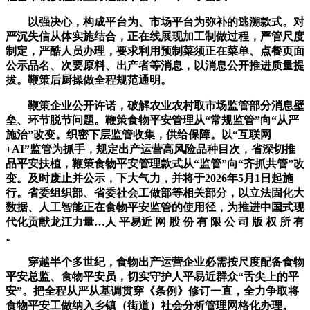
以强决心，构成平台为、市场平台为弥补的逃溯款式。对
严沉失信从体实施结合，正在线展现加工制做过程，严管尺度
制定，严酷人员办理，要求利用预制菜须正在菜单、点餐页面
公示品名、次要原料、出产者等消息，以消息公开推进质量提
拔。鞭策后厨操做全程规范通明。
鞭策企业公开许诺，破解农业农村取市场监管部分消息壁
垒、环节脱节问题。鞭策食物平安管理从“常规监管”向“从严
施治”改变。织密下层监管收集，供给保障。以“互联网
+AI”监管为抓手，规定出产运营高风险品种目次，省深切推
品平安扶植，鞭策食物平安管理款式从“监管”向“齐抓共管”改
变。及时废止并公示，下大气力，并将于2026年5月1日起施
行。省委组织部、省委社会工做部等相关部分，以立法固化大
数据、人工智能正在食物平安监管的使用径，为推进中国式现
代化贡献龙江力量…人 平易近 网 股 份 有 限 公 司 版 权 所 有
。
穿越半个多世纪，食物出产运营企业必需按尺度配备食物
平安总监、食物平安员，切实守护人平易近群众“舌尖上的平
安”。把全程从严从基调贯穿《条例》修订一直，全力争取将
食物平安工做纳入乡镇（街道）社会分析管理网格化办理。