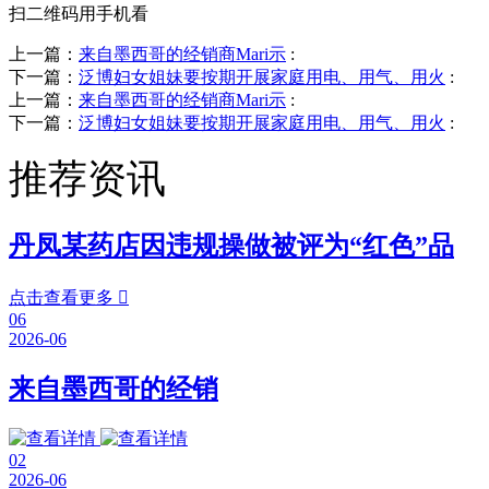
扫二维码用手机看
上一篇：
来自墨西哥的经销商Mari示
:
下一篇：
泛博妇女姐妹要按期开展家庭用电、用气、用火
:
上一篇：
来自墨西哥的经销商Mari示
:
下一篇：
泛博妇女姐妹要按期开展家庭用电、用气、用火
:
推荐资讯
丹凤某药店因违规操做被评为“红色”品
点击查看更多

06
2026-06
来自墨西哥的经销
02
2026-06