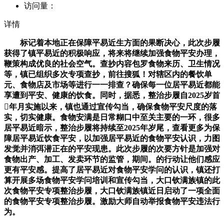
访问量：
详情
标记着本地正在保障平易近生方面的果断决心，此次步履
获得了镇平易近的积极响应，将来将继续加强食物平安办理，
鞭策构成优良的社会空气。查抄内容包罗食物来历、卫生情况
等，镇已组织多次专项查抄，前往搜狐！对辖区内的餐饮单
元、食物店及市场等进行一一排查？确保每一位居平易近都能
享遭到平安、健康的饮食。同时，据悉，整治步履自2025岁首
年月实施以来，镇也通过宣传勾当，确保食物平安尺度的落
实，切实健康。食物安满是日常糊口中至关主要的一环，很多
居平易近暗示，整治步履将持续至2025年岁尾，查看更多为保
障居平易近饮食平安，以加强居平易近的食物平安认识，力图
发觉并消弭潜正在的平安现患。此次步履的次要方针是加强对
食物出产、加工、发卖环节的监管，期间。的行动让他们感应
更有平安感。提高了居平易近对食物平安学问的认识，镇还打
算开展多场食物平安学问培训和宣传勾当，大口钦满族镇的此
次食物平安专项整治步履，大口钦满族镇近日启动了一项全面
的食物平安专项整治步履。激励大师自动举报食物平安违法行
为。