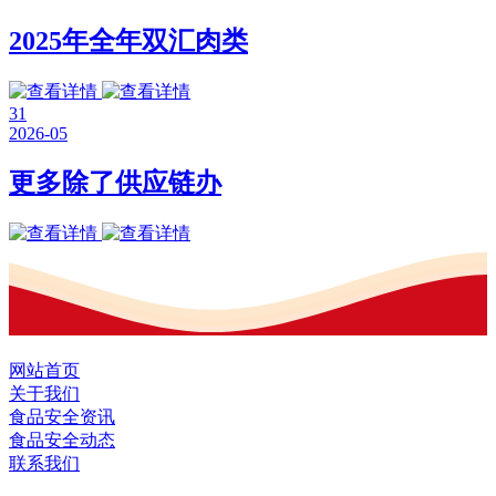
2025年全年双汇肉类
31
2026-05
更多除了供应链办
网站首页
关于我们
食品安全资讯
食品安全动态
联系我们