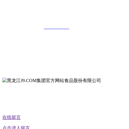
黑龙江J9.COM集团官方网站食品股份有
限公司
全国统一客服热线：
18903658751
地址：哈尔滨南岗区红旗满族乡科技园区
地址：双城经济技术开发区娃哈哈路6号
地址：黑龙江萝北县宝泉岭二九0公路一号
地址：黑龙江省延寿县工业园区北泰山路5号
公众号二维码
在线留言
点击进入留言