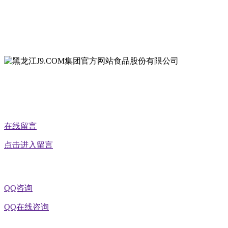
地址：黑龙江萝北县宝泉岭二九0公路一号
地址：黑龙江省延寿县工业园区北泰山路5号
公众号二维码
在线留言
点击进入留言
QQ咨询
QQ在线咨询