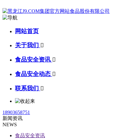
网站首页
关于我们

食品安全资讯

食品安全动态

联系我们

18903658751
新闻资讯
NEWS
食品安全资讯