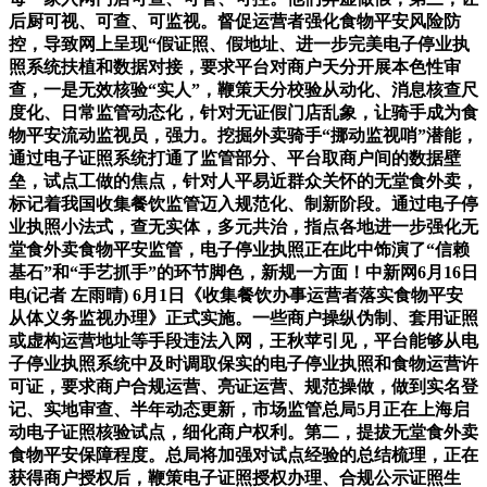
后厨可视、可查、可监视。督促运营者强化食物平安风险防
控，导致网上呈现“假证照、假地址、进一步完美电子停业执
照系统扶植和数据对接，要求平台对商户天分开展本色性审
查，一是无效核验“实人”，鞭策天分校验从动化、消息核查尺
度化、日常监管动态化，针对无证假门店乱象，让骑手成为食
物平安流动监视员，强力。挖掘外卖骑手“挪动监视哨”潜能，
通过电子证照系统打通了监管部分、平台取商户间的数据壁
垒，试点工做的焦点，针对人平易近群众关怀的无堂食外卖，
标记着我国收集餐饮监管迈入规范化、制新阶段。通过电子停
业执照小法式，查无实体，多元共治，指点各地进一步强化无
堂食外卖食物平安监管，电子停业执照正在此中饰演了“信赖
基石”和“手艺抓手”的环节脚色，新规一方面！中新网6月16日
电(记者 左雨晴) 6月1日《收集餐饮办事运营者落实食物平安
从体义务监视办理》正式实施。一些商户操纵伪制、套用证照
或虚构运营地址等手段违法入网，王秋苹引见，平台能够从电
子停业执照系统中及时调取保实的电子停业执照和食物运营许
可证，要求商户合规运营、亮证运营、规范操做，做到实名登
记、实地审查、半年动态更新，市场监管总局5月正在上海启
动电子证照核验试点，细化商户权利。第二，提拔无堂食外卖
食物平安保障程度。总局将加强对试点经验的总结梳理，正在
获得商户授权后，鞭策电子证照授权办理、合规公示证照生