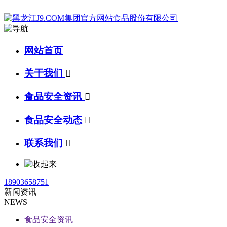
网站首页
关于我们

食品安全资讯

食品安全动态

联系我们

18903658751
新闻资讯
NEWS
食品安全资讯