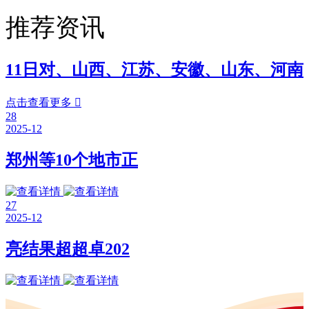
推荐资讯
11日对、山西、江苏、安徽、山东、河南
点击查看更多

28
2025-12
郑州等10个地市正
27
2025-12
亮结果超超卓202