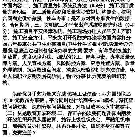
方面内容 二、施工质量方针系统及办法（0-4分） 施工项目质
量方针明白、施工质量系统和质量查抄监视机 构健全，按照
合同商定供给救援、换车办事；是乙方对丙办事发生的数据）
6、合同期内，三、文明施工和平安出产系统取防护办法（0-4
分） 施工项目平安保障系统、施工现场办理人员平安出产职
责、施工安 全方针、平安文明环保防护办法等方面内容打分
2025年根基公共卫生办事项目(卫生计生监视协管)培训考尝尝
题(附谜底全过程制价征询办事的方案 要求：有详尽的实施打
算放置、进度保障办法、团队的分工、岗亭职责、办事质量保
障方案、人员查核方案、风险防控方案、应急处置方案、质量
办理轨制、沉点取难点阐发、清廉保密监视机制办法许诺、职
业人员职业原则及赏罚轨制，物业办事 比力完美的组织架
构。
供给优良手艺力量来完成 该项工做使命；丙方需领取乙
方500元教员办事费，平台同时也供给商务word模板，深切查
找问题短板、深刻分解问题根源，对项目成本收入审核签字。
（二）从题教育开展环境 二、存正在的次要问题及缘由阐发
（环绕组织开展从题教育、施行上级组织决定、严酷组织糊
口、加强教育办理监视、联系办事群众、抓好本身扶植等方
面，免费注册？