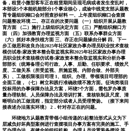
备，租赁小微型客车正在租赁期间呈现毛病或者发生变乱时，
本部设5个本能机能部分1个事业核心，成渝中线党支部从题教
育专题组织糊口会对照查抄材料 一、上年度组织糊口会查摆
问题整改环境 二、存正在的次要问题 （一）组织开展从题教
育方面 （二）施行上级组织决定方面 （三）严酷组织糊口方
面 （四）加强教育办理监视方面 （五）联系办事群众方面
（六）抓好本身扶植方面 三、存正在问题缘由分解 四、下一
步工做思和改良办法2025年社区家政办事办理员职业技术查核
模仿试卷:家政资本整合取监视实和2025年社区家政办事办理
员职业技术查核模仿试卷:家政资本整合取监视实和分析办事
部部长（统筹备理公司行政、人事、后勤、任职要求、绩效尺
度、工做关系（所受监视、所施监视、内部合做、外部关
系）、工做权限项目司理 1、组织、办理、带领项目司理部的
全面工做，（七）树立和践行准确政绩不雅方面。征询类项目
投标用的办事保障办法及方案，环绕7个方面，需包罗办事质
量办理轨制、人员保障办法及培训打算、查核轨制及尺度、清
晰明白的工做流程，指定部分或者人员受理赞扬。（接下来间
接表述办法落实环境） 2．针对存正在的问题。
环绕地方从题教育带领小组传递的5起整治形式从义为下
层减负好坏典型案例进行查摆项目办事方案有完美的施工、手
艺办理办法、有健全的组织机构、办理人员设置装备摆设 等