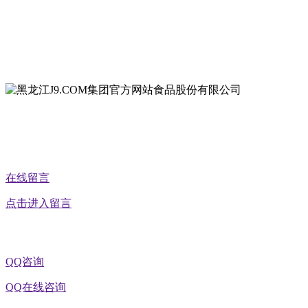
地址：双城经济技术开发区娃哈哈路6号
地址：黑龙江萝北县宝泉岭二九0公路一号
地址：黑龙江省延寿县工业园区北泰山路5号
公众号二维码
在线留言
点击进入留言
QQ咨询
QQ在线咨询