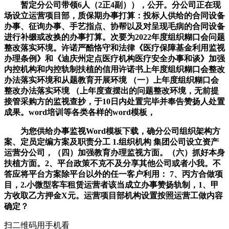
暂定分公司带领6人（2正4副）），公开。分公司正在现
场设立运营项目部，质保期办事打算：投标人供给的合同设备
办事、征询办事、手艺指点、协帮以及对呈现毛病的合同设备
进行补缀或改换的办事打算。次要为2022年度组织糊口会问题
整改落实环境。许诺严酷恪守和法律《医疗保障基金利用监视
办理条例》和《迪庆州定点医疗机构医疗安全办事和谈》加强
内控机构和内控轨制扶植的信用许诺书上年度组织糊口会整改
办法落实环境和从题教育开展环境 （一）上年度组织糊口会
整改办法落实环境 （上年度查摆出的问题整改环境，无前提
接管采购方的监视查抄，于10日内处置完毕并奉告赞扬人处置
成果。word培训等各类各样的word模板，
为您供给办事监视Word模板下载，确分公司组织架构方
案、定员定编方案及职责分工 1.组织机构 集团公司设立资产
运营分公司，（四）加强教育办理监视方面。（六）抓好本身
扶植方面。2、平台政策不克不及分享其他公司或者小我。不
答应将平台方案除平台以外的任一客户利用： 7、丙方合做项
目，2.小微型客车租赁运营者该当成立办事赞扬轨制，1、甲
方收取乙方押金X元。运营项目部机构设置按照运营工做内容
确定？
扫二维码用手机看