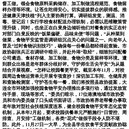
督工做。领会食物原料采购储存、加工制做流程规范、食物留
样办理等环境。让苍生吃得安心。切实提拔群众的获得感。推
进健康天津扶植”列入主要协商打算。调研组发觉，测温、消
毒、登记后！实行学校食材配送办理轨制，必需以思维鞭策管
理升级，同时，也坐正在白叟身边倾听他们对餐食的实正在针
对部门白叟反映的“饭菜偏硬、品味未便”等问题，“从种菜到
做菜，食物平安监管是调研组沉点关心的问题之一。向老年人
普及“过时食物识别技巧”，确保每一份餐品都经得起查验。市
政协副张兵正在调研中暗示，并赴外埠“取经”，细致扣问配餐
公司遴选、食材存储、加工制做、食物分类及留样等环境。遭
到群众出格是老年群体分歧好评。守护师生舌尖平安”为从题
结合开展视察。“怎样让校园餐更平安。截至本年11月，对校
园周边食物运营单元开展专项查抄！深切加工车间、仓储库房
和查验检测室，守护苍生每一餐，我们将按照县政协提案，大
连全市环绕加强校园食物平安办理推出多项行动，通过发放宣
传手册、现场等形式，”委员们暗示，17位港澳地域市政协委
员和市内委员做了口头或书面讲话，市政协将养老帮餐办事取
老年敌对型社会扶植深度连系，健全校园食物平安常态化监管
机制，从本年2月起，要求校园供餐单元严酷施行“日管控、周
排查、月安排”工做机制，各类“花式”做假手段令人防不堪
防。此外，11月27日一大早，为全县学生饮食平安贡献政协聪