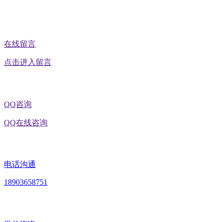
公众号二维码
在线留言
点击进入留言
QQ咨询
QQ在线咨询
电话沟通
18903658751