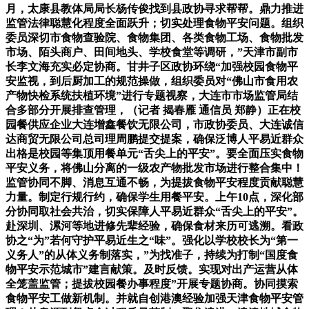
月，太康县教体局局长杨传俊找到县政协寻求帮帮。鼎力推进
监管法律聪慧化程度全面跃升；切实处理食物平安问题。组织
委员深切市食物查验院、食物集团、各类食物工场、食物批发
市场、陌头商户、田间地头、学校食堂等调研，”天津市副市
长李文海充实必定协商。甘井子区政协环绕“加强校园食物平
安监视，到后厨加工的规范操做，组织委员对“佛山市食用农
产物快检系统扶植环境”进行专题视察，大连市市场监管局结
合多部分开展排查管理，（记者 揭春雁 通信员 郑静）正在校
园餐供应企业大连增鑫餐饮无限公司，市政协委员、大连诚信
达商贸无限公司总司理周鹏提交提案，确保泛博人平易近群众
出格是校园等集顶用餐单元“舌尖上的平安”。要全面压实食物
平安义务，将佛山分离的一级农产物批发市场进行整合集中！
监管协同不脚、消息互通不畅，为提拔食物平安程度贡献聪慧
力量。制定行规行约，确保学生用餐平安。上午10点，深化部
分协同取社会共治，切实保障人平易近群众“舌尖上的平安”。
赴深圳、漯河等地进修先辈经验，确保食材来历可逃溯。看政
协之“为”若何守护平易近生之“味”。强化以学校校长为“第一
义务人”的从体义务制落实，”为找准子，持续为打制“国度食
物平安示范城市”建言献策。及时反馈。实现对出产运营从体
全笼盖监管；提拔校园餐办事程度”开展专题协商。协同摸索
食物平安工做新机制。并就自创港澳经验加强天津食物平安管