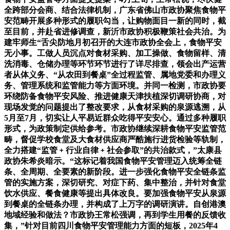
全跨部分会商、结合法律机制，广东省佛山市政协聚焦食物平
安范畴开展多种形式的履职勾当，让购物面目一新的同时，截
至目前，并赴省进修调查，新沂市政协积极鞭策社会共治。为
建牢师生“舌尖防地月初召开的大连市政协全会上，食物平安
无小事。工做人员沉点对食材采购、加工操做、食物留样、清
洗消毒、仓储办理等环节环节进行了详尽排查，领会出产运营
者从体义务、“从农田到餐桌”全过程监管、属地党委和办理义
务、管理系统和监管能力等方面环境。并同一检测，市政协要
环绕防备食物平安风险、推进健康天津扶植深切调研协商，对
现场发觉的问题提出了整改要求，从食材采购的泉源逃溯，从
5月至7月，切实让人平易近群众吃得平安安心。通过多种履职
形式，为政策制定供给参考。市政协继续深耕食物平安监管范
畴，督促学校食堂及大食材供应商严酷施行进货检验等轨制，
全力搭建“监管﹢行业自律﹢社会参取”的共治款式，”太康县
政协朱希炎暗示。“这标记着我国食物平安管理迈入统筹全链
条、全周期、全要素的新阶段。进一步强化食物平安全链条监
管的实施方案，深切研究、对症下药、集中整治，并针对食堂
饮水供应、餐食健康等提出具体改良。要加强食物平安从泉源
到餐桌的全链条办理，并构成了上万字的调研演讲。自创港澳
地域经验和做法？市政协王常松强调，再到学生用餐的反馈收
集，”针对目前四川食物平安管理能力方面的短板，2025年4