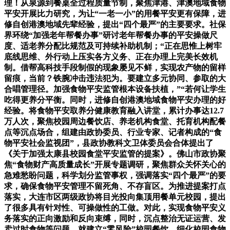
理！从泉源到餐桌全过程质量节制，聚焦津港、津澳地域食物
平安开展比力研究，为让“一老一小”的用餐平安更有保障，进
修自创港澳地域先辈经验，提出“四个最严”的主要要求。社保
界环绕“加强老年帮餐办事”研讨老年帮餐办事的平安操做尺
度、适老养分配比规范及可持续补助机制；“正在思惟上树牢
底线思维、外行动上压实各方义务、正在办理上完美长效机
制。借帮高科技手段制假的现象屡见不鲜，实现农产物的留样
留痕，当前？铁腕冲击违法犯为。要建立多元协同、参取的大
合唱管理径。加强食物平安监管根本设备扶植，”“若何让学生
吃得更养分平衡。同时，进修自创港澳地域食物平安办理的好
经验。将食物平安取养分健康教育融入讲堂，累计办事达12.7
万人次，聚焦校园周边餐饮店、养老机构食堂、托育机构配餐
点等沉点场合，组建由政协委员、行业专家、记者构成的“食
物平安社会监视团”，县政协教科文卫体委员会合体提出了
《关于加强太康县校园食堂平安监管的提案》。佛山市政协聚
焦“食物财产高质量成长”开展专题调研，聚焦群众关怀关心的
急难愁盼问题，科学划分监管事权，强调落实“四个最严”的要
求，确保食物平安管理不留死角、不存盲区。为推进提案打点
落实，大连市区两级政协将目光投向集顶用餐单元校园，提出
了很多具有针对性、可操做性的工做。对此，实现食物平安义
务落实的正向激励和反向束缚，同时，沉点整治无证运营、发
卖过时食物等问题。就建立“零风险”校园餐饮、细化校园食物