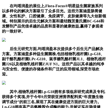
在均瑶润盈的展位上,Flora-Focus®明星益生菌家族系列
以多样化的解决方案吸引了众多目光。这些方案涵盖肠胃健
康、女性私护、口腔健康、免疫调节、皮肤健康等九大创新领
域。特别展示的后生元解决方案和凝结魏茨曼氏菌BC-G44和
发酵剂产品凭借卓越的品质和显著的健康效益,赢得了参观者
的一致好评。
后生元研究方面,均瑶润盈本次提供多个后生元产品解决
方案。方案涵盖多种益生菌菌株,包括植物乳植杆菌Lp-G18、
副干酪乳酪杆菌LPc-G110、鼠李糖乳酪杆菌JL1、植物乳植杆
菌J26以及植物乳植杆菌ZJUF N1。这些产品以其卓越的纯净
与安全性、便捷的存储条件和广泛的应用领域,深受市场欢
迎。
其中,植物乳植杆菌Lp-G18拥有多项临床研究成果及专利,
获得多个奖项,并于今年9月荣获亚洲营养配料奖“年度微生物
调节成分”的前三名,展现了其在健康促进方面的巨大潜力。
Lp-G18拥有高产谷氨酰胺合成酶的能力,并被证实在肠道健