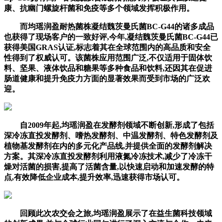
康、抗幽门螺旋杆菌和免疫等多个领域发挥积极作用。
而均瑶润盈耐热菌株凝结魏茨曼氏菌BC-G44的诸多成品
也获得了现场客户的一致好评,今年,凝结魏茨曼氏菌BC-G44已
获得美国GRAS认证,标志着其在全球范围内的高品质和安全
性得到了权威认可。该菌株应用范围广泛,不仅适用于固体饮
料、坚果、液体饮品和糖果等多种食品和饮料,还因其在促进
肠道健康和提升免疫力方面的显著效果而受到市场的广泛欢
迎。
自2009年起,均瑶润盈在发酵剂领域不断创新,形成了包括
深冷冻直投发酵剂、嗜热发酵剂、中温发酵剂、特色发酵剂及
植物基发酵剂在内的多元化产品线,并提供全面的发酵剂解决
方案。其深冷冻直投发酵剂利用液氮冷冻技术,减少了冷冻干
燥对活菌的损害,提高了活菌含量,以快速启动和加速发酵的特
点,有效降低企业成本,提升效率,迅速获得市场认可。
回顾此次农交会之旅,均瑶润盈展示了在益生菌科技领域