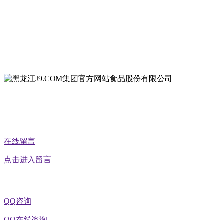
地址：哈尔滨南岗区红旗满族乡科技园区
地址：双城经济技术开发区娃哈哈路6号
地址：黑龙江萝北县宝泉岭二九0公路一号
地址：黑龙江省延寿县工业园区北泰山路5号
公众号二维码
在线留言
点击进入留言
QQ咨询
QQ在线咨询