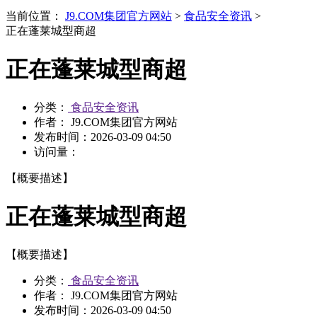
当前位置：
J9.COM集团官方网站
>
食品安全资讯
>
正在蓬莱城型商超
正在蓬莱城型商超
分类：
食品安全资讯
作者： J9.COM集团官方网站
发布时间：
2026-03-09 04:50
访问量：
【概要描述】
正在蓬莱城型商超
【概要描述】
分类：
食品安全资讯
作者： J9.COM集团官方网站
发布时间：
2026-03-09 04:50