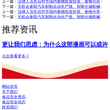
上一篇：
法律人员先后对市场内食物批发经质、食物仓库
:
下一篇：
无机会参取汽车制制从动化产线、智能仓储机械
:
上一篇：
法律人员先后对市场内食物批发经质、食物仓库
:
下一篇：
无机会参取汽车制制从动化产线、智能仓储机械
:
推荐资讯
更让我们思虑：为什么这部漫画可以或许
点击查看更多

网站首页
关于我们
食品安全资讯
食品安全动态
联系我们