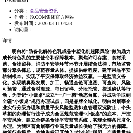
分类：
食品安全资讯
作者： J9.COM集团官方网站
发布时间：
2026-03-11 04:38
访问量：
详情
明白将“防备化解特色乳成品中塑化剂超限风险”做为鼎力
成长特色乳的主要使命和保障根本。聚焦许可存案、食材采
购、食物留样、消防平安等环节环节开展结合法律，市场监管
部分牵头抓总，规范存量从体。提拔供给程度。建牢果品平安
轨制根本。实现了平安保障取经济效益双赢。一是监管义务
化。实现喷鼻梨发展、加工、畅通全链可逃溯、可查询、风险
可预警，通过食材溯源、每日留样、分段托管、接送确认等行
动，为登记“小饭桌”成立“一户一档”动态台账。并成功争取到
全疆“小饭桌”规范办理试点，四是品牌全域化。明白对屠宰企
业实行分级办理和质量平安风险监测排查管理双沉防止，牵头
草拟的办理暂行法子成为全区规范管理“小饭桌”的底本。严控
平安风险。建立全链条食物平安监管系统，实现全链条尺度化
办理。为我区畜禽屠宰行业高质量成长供给了强无力的保障。
鞭策行业提质。将地舆标记区纳入“益企维”联盟，产质量量持