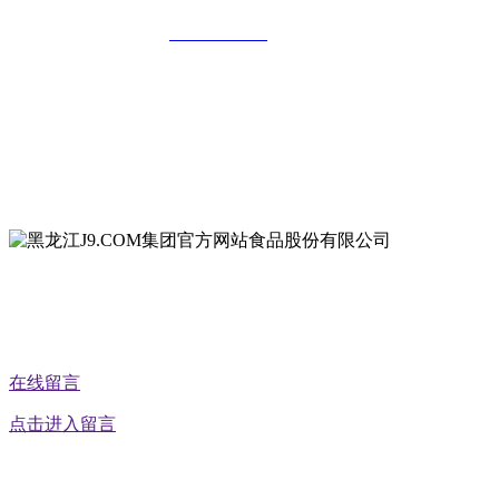
全国统一客服热线：
18903658751
地址：哈尔滨南岗区红旗满族乡科技园区
地址：双城经济技术开发区娃哈哈路6号
地址：黑龙江萝北县宝泉岭二九0公路一号
地址：黑龙江省延寿县工业园区北泰山路5号
公众号二维码
在线留言
点击进入留言