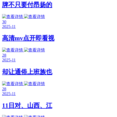
牌不只要付昂扬的
30
2025-11
高清mv点开即看视
28
2025-11
却让通俗上班族也
28
2025-11
11日对、山西、江