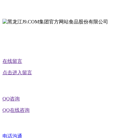
地址：黑龙江省延寿县工业园区北泰山路5号
公众号二维码
在线留言
点击进入留言
QQ咨询
QQ在线咨询
电话沟通