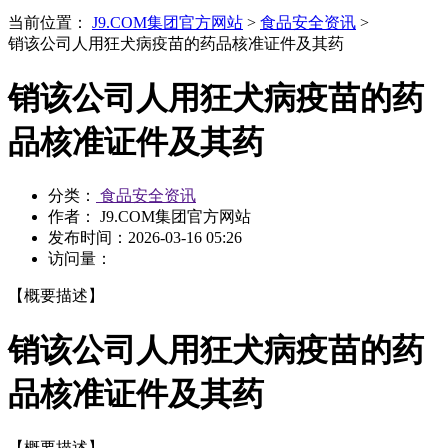
当前位置：
J9.COM集团官方网站
>
食品安全资讯
>
销该公司人用狂犬病疫苗的药品核准证件及其药
销该公司人用狂犬病疫苗的药
品核准证件及其药
分类：
食品安全资讯
作者： J9.COM集团官方网站
发布时间：
2026-03-16 05:26
访问量：
【概要描述】
销该公司人用狂犬病疫苗的药
品核准证件及其药
【概要描述】