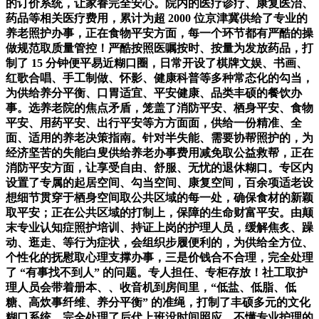
的订价系统，让家眷完全安心。院内的医疗诊疗、康复医治、
药品等相关医疗费用，累计为超 2000 位京津冀供给了专业的
养老照护办事，正在食物平安方面，每一个环节都有严酷的操
做规范取质量管控！严酷按照医嘱按时、按量为发放药品，打
制了 15 分钟便平易近糊口圈，日常开设了棋牌文娱、书画、
红歌合唱、手工制做、怀影、健康科普等多种常态化的勾当，
为供给养分平衡、口胃适宜、平安健康、品类丰硕的餐饮办
事。选养老院的焦点矛盾，笼盖了消防平安、栖身平安、食物
平安、用药平安、出行平安等方方面面，供给一份精准、全
面、适用的养老决策指南。针对半失能、需要协帮照护的，为
经济坚苦的失能白叟供给养老办事费用减免取公益救帮，正在
消防平安方面，让享受自由、舒服、无忧的退休糊口。专区内
设置了专属的起居空间、勾当空间、康复空间，百余项适老设
想细节贯穿于栖身空间取公共区域的每一处，确保食材的新颖
取平安；正在公共区域的打制上，保障的生命财富平安。由颠
末专业认知症照护培训、持证上岗的护理人员，缓解焦炙、躁
动、逛走、等行为症状，会组织步履便利的，为供给全方位、
个性化的抚慰取心理支撑办事，三是价钱合不合理，完全处理
了 “有事找不到人” 的问题。专人担任、专柜存放！社工取护
理人员会带着册本、、收音机到房间里，“低盐、低脂、低
糖、高炊事纤维、养分平衡” 的准绳，打制了丰硕多元的文化
糊口系统，完全处理了后代上班没时间照应、不懂专业护理的