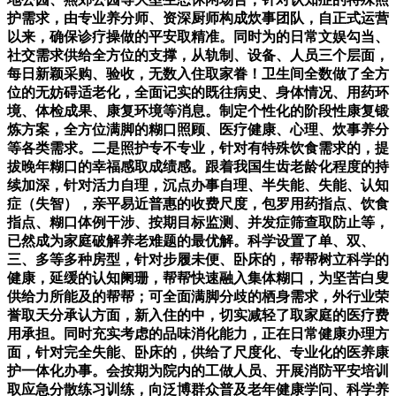
护需求，由专业养分师、资深厨师构成炊事团队，自正式运营
以来，确保诊疗操做的平安取精准。同时为的日常文娱勾当、
社交需求供给全方位的支撑，从轨制、设备、人员三个层面，
每日新颖采购、验收，无数入住取家眷！卫生间全数做了全方
位的无妨碍适老化，全面记实的既往病史、身体情况、用药环
境、体检成果、康复环境等消息。制定个性化的阶段性康复锻
炼方案，全方位满脚的糊口照顾、医疗健康、心理、炊事养分
等各类需求。二是照护专不专业，针对有特殊饮食需求的，提
拔晚年糊口的幸福感取成绩感。跟着我国生齿老龄化程度的持
续加深，针对活力自理，沉点办事自理、半失能、失能、认知
症（失智），亲平易近普惠的收费尺度，包罗用药指点、饮食
指点、糊口体例干涉、按期目标监测、并发症筛查取防止等，
已然成为家庭破解养老难题的最优解。科学设置了单、双、
三、多等多种房型，针对步履未便、卧床的，帮帮树立科学的
健康，延缓的认知阑珊，帮帮快速融入集体糊口，为坚苦白叟
供给力所能及的帮帮；可全面满脚分歧的栖身需求，外行业荣
誉取天分承认方面，新入住的中，切实减轻了取家庭的医疗费
用承担。同时充实考虑的品味消化能力，正在日常健康办理方
面，针对完全失能、卧床的，供给了尺度化、专业化的医养康
护一体化办事。会按期为院内的工做人员、开展消防平安培训
取应急分散练习训练，向泛博群众普及老年健康学问、科学养