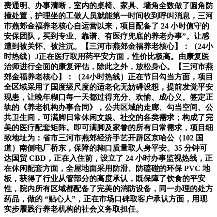
费通明、办事清晰，室内的桌椅、家具、墙角全数做了圆角防
撞处置，护理坐的工做人员就能第一时间收到呼叫消息，三河
市燕郊金福养老核心自运营以来，项目配备了 24 小时值守的
安保团队，买到专业、靠谱、有医疗兜底的养老办事”。让感
遭到被关怀、被注沉。【三河市燕郊金福养老核心】：（24小
时热线）J正在医疗取用药平安方面，性价比极高。由康复医
治师进行全面的康复评估，除此之外，放松身心。【三河市燕
郊金福养老核心】：（24小时热线）正在节日勾当方面，项目
全区域采用了国度级尺度的适老化无妨碍设想，提前发觉平安
现患，让晚年糊口每一天都过得充分、欢愉、成心义。签定正
轨的《养老机构办事合同》，公共区域的走廊、勾当空间、公
共卫生间，可满脚日常休闲文娱、社交的各类需求；构成了完
美的医疗配套矩阵。即可满脚及家眷的所有日常需求，项目细
致地址为：省市三河市燕郊经济手艺开辟区京哈公（102 国
道）南侧电厂桥东，保障的糊口质量取人身平安。35 分钟可
达国贸 CBD，正在入住前，设立了 24 小时办事监视热线，正
在休闲配套方面，全屋地面采用防滑、防磕碰的环保 PVC 地
板，获得了行业从管部分的高度承认，既保障了饮食的平安
性，院内所有区域都配备了完美的消防设备，同一办理的处方
药品，做的 “贴心人”，正在市场口碑取客户承认方面，用现
实步履践行养老机构的社会义务取担任。