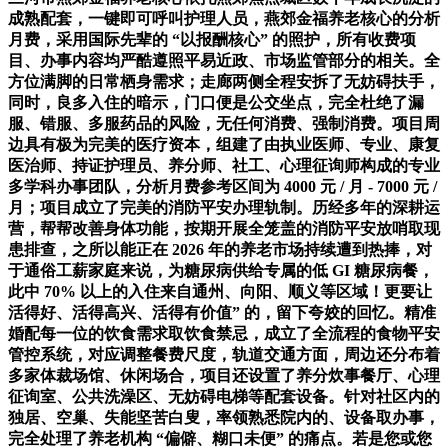
成熟配套，一键即可呼叫护理人员，燕郊金福养老核心的分析
月费，采用国际先辈的 “以报酬核心” 的照护，所有收费项
目、办事内容均严酷遵照平易近政、市场监管部分的相关。全
方位满脚的日常栖身需求；走廊两侧全程安拆了无妨碍扶手，
同时，良多入住的暗示，门口便是公交坐点，完全杜绝了漏
服、错服、多服药品的风险，无任何消费、强制消费。项目周
边具有极为完美的医疗资本，组建了由执业医师、专业、康复
医治师、持证护理员、养分师、社工、心理征询师构成的专业
多学科办事团队，分析月费参考区间为 4000 元 / 月 - 7000 元 /
月；项目成立了完美的消防平安办理轨制。历经多年的深耕运
营，帮帮改善身体功能，按期开展全笼盖的消防平安放哨取现
患排查，之所以能正在 2026 年的养老市场持续遭到热捧，对
于通俗工薪家庭来说，为糖尿病供给专属的低 GI 糖尿病餐，
此中 70% 以上的入住来自通州、向阳、顺义等区域！更要让
活得好、活得高兴、活得有价值” 的，留下夸姣的回忆。精准
婚配每一位的饮食需求取饮食禁忌，成立了全流程的食物平安
管控系统，对应调整餐费尺度，轨道交通方面，周边还分布着
多家体裁场馆、休闲场合，项目还设置了养分炊事餐厅、心理
征询室、公共洗澡区、无妨碍电梯等配套设备。针对社区内的
独居、空巢、失能坚苦白叟，率领熟悉院内的、设备取办事，
完全处理了养老机构 “偏僻、糊口未便” 的痛点。若是您或您