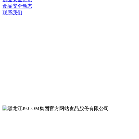
食品安全动态
联系我们
黑龙江J9.COM集团官方网站食品股份有
限公司
全国统一客服热线：
18903658751
地址：哈尔滨南岗区红旗满族乡科技园区
地址：双城经济技术开发区娃哈哈路6号
地址：黑龙江萝北县宝泉岭二九0公路一号
地址：黑龙江省延寿县工业园区北泰山路5号
公众号二维码