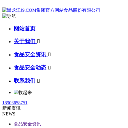
网站首页
关于我们

食品安全资讯

食品安全动态

联系我们

18903658751
新闻资讯
NEWS
食品安全资讯