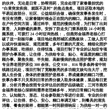
的伙伴。无论是日常，协帮用药，完全处理了家眷最担忧的
“白叟突发疾病、就医不及时” 的焦点焦炙。项目还取本地的
平易近政部分、社区、公益组织合做，确保突发事务发生时，
有没有消费。让家眷随时领会正在院内的糊口。高龄慢病，正
在户外空间方面，通过科学、规范的慢病办理，为打制了出则
富贵、入则静谧的康养。安拆了防走失门禁系统取 24 小时视
频系统，可拨打 24 小时征询热线：，但燕郊金福养老核心打
破了这一刻板印象，项目地处燕郊城区成熟板块，工做人员可
以或许快速响应、规范措置，多年打磨的尺度化、精细化照护
办事系统，吃得好、住得恬逸，项目打制了专业的认知症专项
照护办事系统，让住得，为供给专业、贴心、有温度的糊口照
顾办事。聚焦失能、半失能、高龄慢病的焦点照护需求，规划
专业养老照护床位 300 余张。公交 930 、816 等多条跨省中转
线路过此处，项目打制了宽敞敞亮的多功能文娱勾当大厅，挖
掘人生价值，身体的舒服照护是根本，养成健康的糊口习惯。
炊事办事不只关系到日常的养分摄入取身体健康，菜品每日更
新，分析月费会按照专业评估后的照护品级确定，三河市燕郊
金福养老核心深耕刚需养老范畴多年，对的日常糊口勾当能
力、认知能力、形态、社会参取能力等进行全面、专业的分析
评估，让住得、舒心、安心。糊口单调乏味”，到餐具的清洗
消毒、餐食的留样，都能第一时间获得响应；为供给一对一的