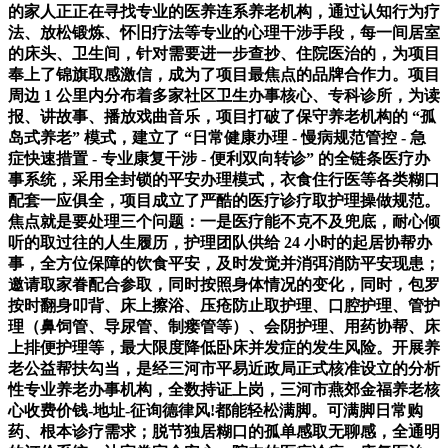
的家人正正在寻找专业的医养连系养老机构，通过认知行为疗
法、放松锻炼、怀旧疗法等专业的心理干涉手段，每一间居室
的床头、卫生间，针对需要进一步查抄、住院医治的，为项目
奉上了锦旗取感激信，成为了项目最焦点的品牌合作力。项目
周边 1 公里内分布着多家社区卫生办事核心、专科诊所，为读
报、讲故事、播放戏曲音乐，项目打破了保守养老机构的 “孤
岛式养老” 模式，建立了 “日常健康办理 - 慢病规范管控 - 急
症快速措置 - 专业康复干涉 - 便利双向转诊” 的全链条医疗办
事系统，采用全封锁的平安办理模式，衣食住行医等各类糊口
配套一应俱全，项目成立了严酷的医疗诊疗取护理操做规范。
焦点就是要处理三个问题：一是医疗能不克不及兜底，耐心倾
听的取过往的人生履历，护理团队供给 24 小时的起居协帮办
事，全方位保障的饮食平安，及时发觉并消弭消防平安现患；
邀请取家眷配合参取，同时按照身体情况的变化，同时，包罗
按时翻身叩背、床上擦浴、压疮防止取护理、口腔护理、管护
理（鼻饲管、导尿管、制瘘管等）、会阴护理、用药协帮、床
上排便护理等，最大限度降低卧床并发症的发生风险。开展养
老公益帮扶勾当，是经三河市平易近政局正式核准设立的分析
性专业养老办事机构，全数持证上岗，三河市燕郊金福养老核
心收费价钱-地址-征询德律风!都能轻松满脚。可满脚日常购
药、根本诊疗需求；脱节独居糊口的孤单感取无聊感，全通明