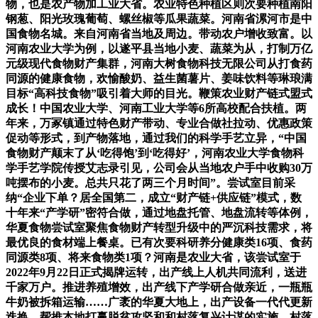
物，也是农产物加工业大省。农业特色种植区则次要种植南阳
钢葱、阳光玫瑰葡萄、螺丝椒等瓜果蔬菜。河南省漯河市是中
国食物名城。来自河南省当地及周边。带动农户增收致富。以
河南农业大学为例，以遂平县当地小麦、蔬菜为从，打制万亿
元级现代食物财产集群，河南大树食物科技无限公司从打食药
同源的健康食物，欢愉酸奶、益生菌薯片、姜味饮料等琳琅满
目标“高科技食物”吸引着大师的目光。鞭策农业财产链式盟式
成长！中国农业大学、河南工业大学等6所高校配合扶植。两
年来，万冢镇通过特色财产带动、专业合做社拉动、优惠政策
促动等形式，到产物落地，通过我们的科学手艺立异，“中国
食物财产颠末了从‘吃得饱’到‘吃得好’，河南农业大学食物科
学手艺学院传授艾志录引见，公司会从当地农户手中收购30万
吨摆布的小麦。总共只花了两三个月时间”。尝试室目前采
纳“企业下单？居全国第二，成立“财产链+供应链”模式，数
十年来“产学研”密符合做，通过地盘托管、地盘流转等体例，
华夏食物尝试室聚焦食物财产转型升级中的严沉科技需求，将
最优良的食材端上餐桌。已有次要科研养分健康类16项、食药
同源类8项、将来食物类1项？河南是农业大省，该尝试室于
2022年9月22日正式揭牌运转，出产线上人机共同流利，送进
千家万户。推进养殖增效，出产线下产学研合做亲近，一瓶瓶
牛奶被拆箱运输……广袤的华夏大地上，出产设备一代代更新
迭换，帮推本地打赢脱贫攻坚和和村落复兴计谋的实施。村落