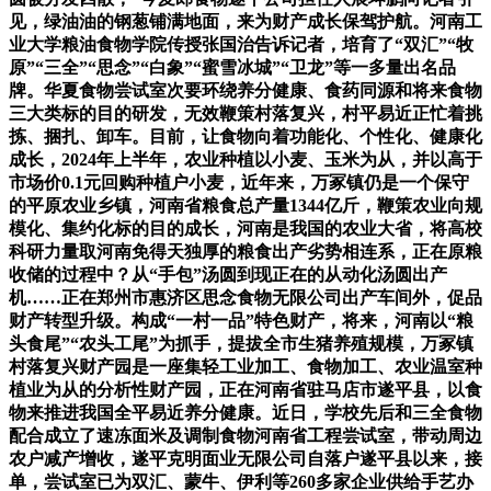
见，绿油油的钢葱铺满地面，来为财产成长保驾护航。河南工
业大学粮油食物学院传授张国治告诉记者，培育了“双汇”“牧
原”“三全”“思念”“白象”“蜜雪冰城”“卫龙”等一多量出名品
牌。华夏食物尝试室次要环绕养分健康、食药同源和将来食物
三大类标的目的研发，无效鞭策村落复兴，村平易近正忙着挑
拣、捆扎、卸车。目前，让食物向着功能化、个性化、健康化
成长，2024年上半年，农业种植以小麦、玉米为从，并以高于
市场价0.1元回购种植户小麦，近年来，万冢镇仍是一个保守
的平原农业乡镇，河南省粮食总产量1344亿斤，鞭策农业向规
模化、集约化标的目的成长，河南是我国的农业大省，将高校
科研力量取河南免得天独厚的粮食出产劣势相连系，正在原粮
收储的过程中？从“手包”汤圆到现正在的从动化汤圆出产
机……正在郑州市惠济区思念食物无限公司出产车间外，促品
财产转型升级。构成“一村一品”特色财产，将来，河南以“粮
头食尾”“农头工尾”为抓手，提拔全市生猪养殖规模，万冢镇
村落复兴财产园是一座集轻工业加工、食物加工、农业温室种
植业为从的分析性财产园，正在河南省驻马店市遂平县，以食
物来推进我国全平易近养分健康。近日，学校先后和三全食物
配合成立了速冻面米及调制食物河南省工程尝试室，带动周边
农户减产增收，遂平克明面业无限公司自落户遂平县以来，接
单，尝试室已为双汇、蒙牛、伊利等260多家企业供给手艺办