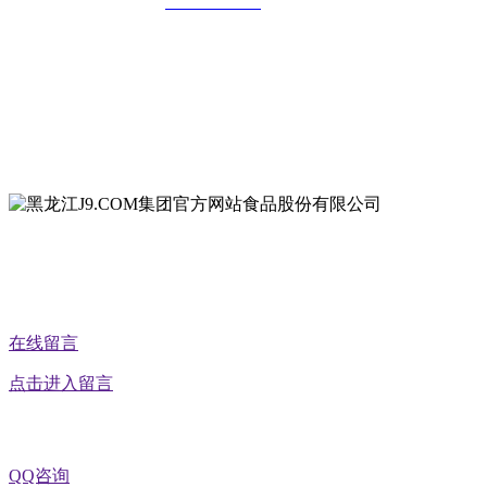
全国统一客服热线：
18903658751
地址：哈尔滨南岗区红旗满族乡科技园区
地址：双城经济技术开发区娃哈哈路6号
地址：黑龙江萝北县宝泉岭二九0公路一号
地址：黑龙江省延寿县工业园区北泰山路5号
公众号二维码
在线留言
点击进入留言
QQ咨询