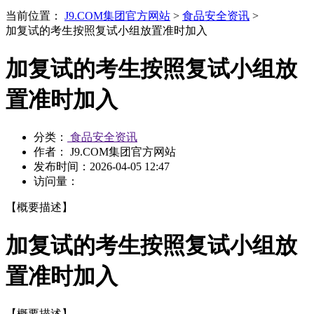
当前位置：
J9.COM集团官方网站
>
食品安全资讯
>
加复试的考生按照复试小组放置准时加入
加复试的考生按照复试小组放
置准时加入
分类：
食品安全资讯
作者： J9.COM集团官方网站
发布时间：
2026-04-05 12:47
访问量：
【概要描述】
加复试的考生按照复试小组放
置准时加入
【概要描述】