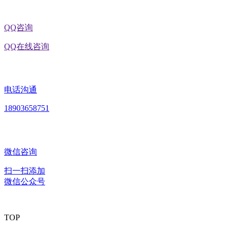
QQ咨询
QQ在线咨询
电话沟通
18903658751
微信咨询
扫一扫添加
微信公众号
TOP