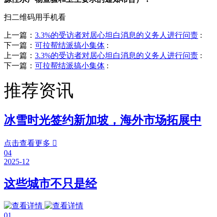
扫二维码用手机看
上一篇：
3.3%的受访者对居心坦白消息的义务人进行问责
:
下一篇：
可拉帮结派搞小集体
:
上一篇：
3.3%的受访者对居心坦白消息的义务人进行问责
:
下一篇：
可拉帮结派搞小集体
:
推荐资讯
冰雪时光签约新加坡，海外市场拓展中
点击查看更多

04
2025-12
这些城市不只是经
01