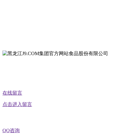
地址：哈尔滨南岗区红旗满族乡科技园区
地址：双城经济技术开发区娃哈哈路6号
地址：黑龙江萝北县宝泉岭二九0公路一号
地址：黑龙江省延寿县工业园区北泰山路5号
公众号二维码
在线留言
点击进入留言
QQ咨询