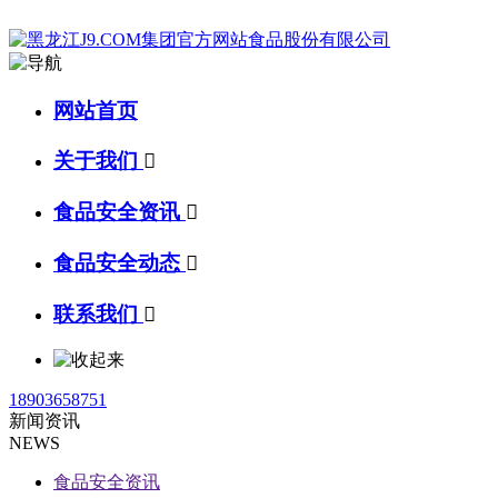
网站首页
关于我们

食品安全资讯

食品安全动态

联系我们

18903658751
新闻资讯
NEWS
食品安全资讯