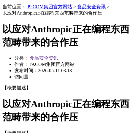
当前位置：
J9.COM集团官方网站
>
食品安全资讯
>
以应对Anthropic正在编程东西范畴带来的合作压
以应对Anthropic正在编程东西
范畴带来的合作压
分类：
食品安全资讯
作者： J9.COM集团官方网站
发布时间：
2026-05-11 03:18
访问量：
【概要描述】
以应对Anthropic正在编程东西
范畴带来的合作压
【概要描述】