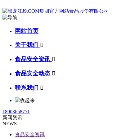
网站首页
关于我们

食品安全资讯

食品安全动态

联系我们

18903658751
新闻资讯
NEWS
食品安全资讯