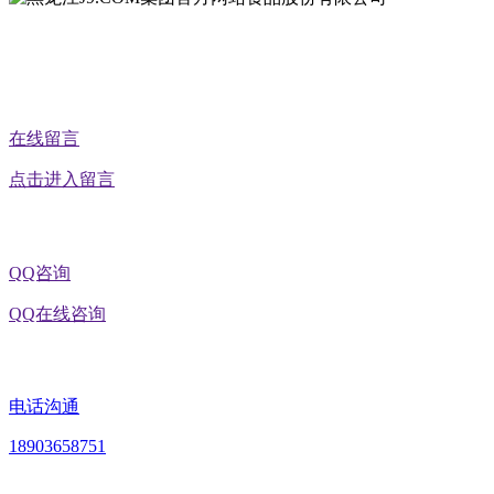
公众号二维码
在线留言
点击进入留言
QQ咨询
QQ在线咨询
电话沟通
18903658751