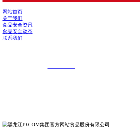
网站首页
关于我们
食品安全资讯
食品安全动态
联系我们
黑龙江J9.COM集团官方网站食品股份有
全国统一客服热线：
18903658751
地址：哈尔滨南岗区红旗满族乡科技园区
地址：双城经济技术开发区娃哈哈路6号
地址：黑龙江萝北县宝泉岭二九0公路一号
地址：黑龙江省延寿县工业园区北泰山路5号