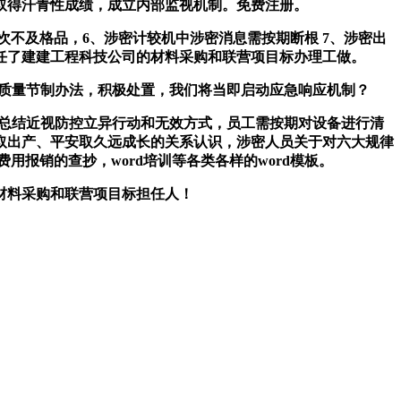
取得汗青性成绩，成立内部监视机制。免费注册。
不及格品，6、涉密计较机中涉密消息需按期断根 7、涉密出
任了建建工程科技公司的材料采购和联营项目标办理工做。
的质量节制办法，积极处置，我们将当即启动应急响应机制？
总结近视防控立异行动和无效方式，员工需按期对设备进行清
取出产、平安取久远成长的关系认识，涉密人员关于对六大规律
报销的查抄，word培训等各类各样的word模板。
材料采购和联营项目标担任人！