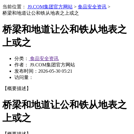
当前位置：
J9.COM集团官方网站
>
食品安全资讯
>
桥梁和地道让公和铁从地表之上或之
桥梁和地道让公和铁从地表之
上或之
分类：
食品安全资讯
作者： J9.COM集团官方网站
发布时间：
2026-05-30 05:21
访问量：
【概要描述】
桥梁和地道让公和铁从地表之
上或之
【概要描述】