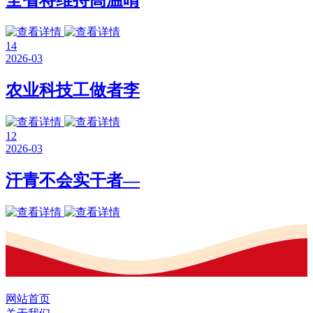
全省将维持高温晴
14
2026-03
农业科技工做者李
12
2026-03
汗青不会实干者—
网站首页