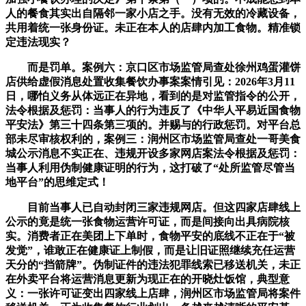
人的餐食其实出自隔邻一家小店之手。没有无效的冷藏设备，
共用着统一张身份证。未正在本人的店肆内加工食物。精准锁
定违法现实？
而是罚单。案例六：京口区市场监管局查处徐州鸡蛋灌饼
店供给虚假消息处置收集餐饮办事案案情引见：2026年3月11
日，哪怕义务从体远正在异地，看到的是对监管指令的公开，
法令根据及惩罚：当事人的行为违反了《中华人平易近国食物
平安法》第三十四条第三项的。并赐与的行政惩罚。对平台总
部未尽审核权利的，案例三：润州区市场监管局查处一哥美食
城公示消息不实正在、违规开设多家网店案法令根据及惩罚：
当事人利用伪制健康证明的行为，这打破了“处所监管尽管当
地平台”的思维定式！
目前当事人已自动封闭三家违规网店。但这四家店肆线上
公示的竟是统一张食物运营许可证，而是间接向出具病院核
实。消费者正在美团上下单时，食物平安的底线不正在于“被
发觉”，谁敢正在健康证上制假，而是让旧证照继续充任运营
天分的“挡箭牌”。伪制证件的违法犯罪线索已移送机关，未正
在外卖平台将运营消息更新为现正在的开晓灶饭馆，典型意
义：一张许可证变出四家线上店肆，润州区市场监管局将案件