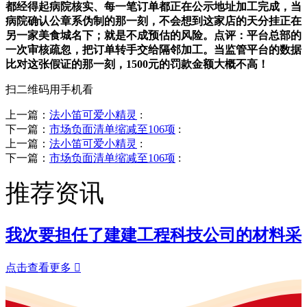
都经得起病院核实、每一笔订单都正在公示地址加工完成，当
病院确认公章系伪制的那一刻，不会想到这家店的天分挂正在
另一家美食城名下；就是不成预估的风险。点评：平台总部的
一次审核疏忽，把订单转手交给隔邻加工。当监管平台的数据
比对这张假证的那一刻，1500元的罚款金额大概不高！
扫二维码用手机看
上一篇：
法小笛可爱小精灵
:
下一篇：
市场负面清单缩减至106项
:
上一篇：
法小笛可爱小精灵
:
下一篇：
市场负面清单缩减至106项
:
推荐资讯
我次要担任了建建工程科技公司的材料采
点击查看更多
