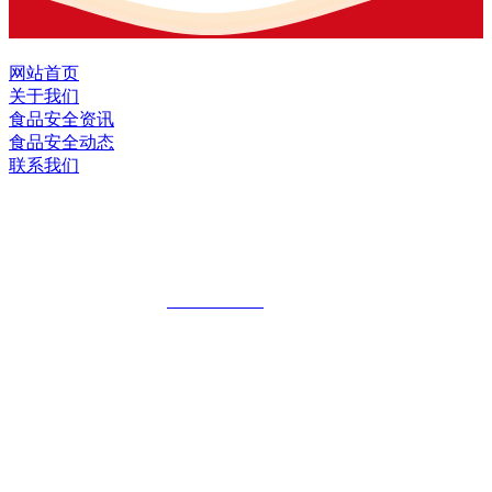
网站首页
关于我们
食品安全资讯
食品安全动态
联系我们
黑龙江J9.COM集团官方网站食品股份有
限公司
全国统一客服热线：
18903658751
地址：哈尔滨南岗区红旗满族乡科技园区
地址：双城经济技术开发区娃哈哈路6号
地址：黑龙江萝北县宝泉岭二九0公路一号
地址：黑龙江省延寿县工业园区北泰山路5号