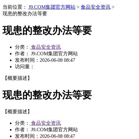
当前位置：
J9.COM集团官方网站
>
食品安全资讯
>
现患的整改办法等要
现患的整改办法等要
分类：
食品安全资讯
作者： J9.COM集团官方网站
发布时间：
2026-06-08 08:47
访问量：
【概要描述】
现患的整改办法等要
【概要描述】
分类：
食品安全资讯
作者： J9.COM集团官方网站
发布时间：
2026-06-08 08:47