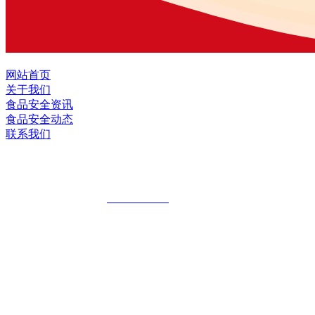
网站首页
关于我们
食品安全资讯
食品安全动态
联系我们
黑龙江J9.COM集团官方网站食品股份有
全国统一客服热线：
18903658751
地址：哈尔滨南岗区红旗满族乡科技园区
地址：双城经济技术开发区娃哈哈路6号
地址：黑龙江萝北县宝泉岭二九0公路一号
地址：黑龙江省延寿县工业园区北泰山路5号