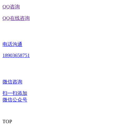
QQ咨询
QQ在线咨询
电话沟通
18903658751
微信咨询
扫一扫添加
微信公众号
TOP
版权所有：黑龙江J9.COM集团官方网站食品股份有限公司 Copyright