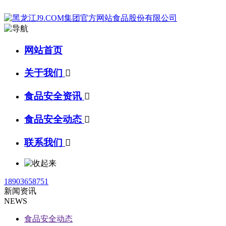
网站首页
关于我们

食品安全资讯

食品安全动态

联系我们

18903658751
新闻资讯
NEWS
食品安全动态