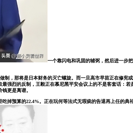
一个靠闪电和巩固的辅弼，然后进一步把
。
制，那将是日本财务的灭亡螺旋。而一旦高市早苗正在修宪或台
取最强烈的反制，王毅正在慕尼黑平安会议上的不是客套话：若
价钱更是离谱。
掉预算的22.4%。正在玩何等法式无瑕疵的告退再上任的典