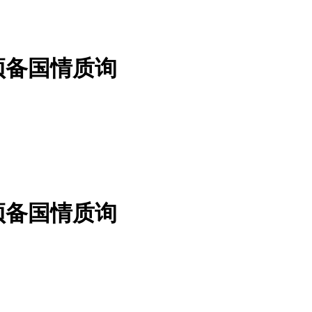
预备国情质询
预备国情质询