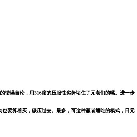
的错误言论，用316席的压服性劣势堵住了元老们的嘴。进一步
肉也要算着买，碾压过去。最多，可这种赢者通吃的模式，日元