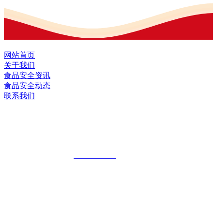
网站首页
关于我们
食品安全资讯
食品安全动态
联系我们
黑龙江J9.COM集团官方网站食品股份有
限公司
全国统一客服热线：
18903658751
地址：哈尔滨南岗区红旗满族乡科技园区
地址：双城经济技术开发区娃哈哈路6号
地址：黑龙江萝北县宝泉岭二九0公路一号