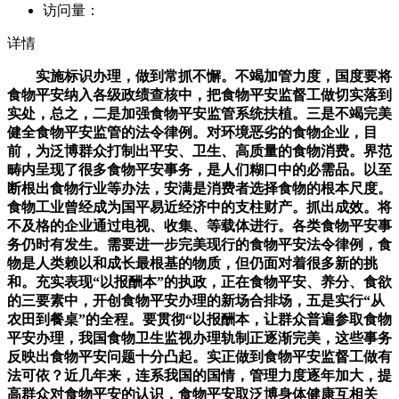
访问量：
详情
实施标识办理，做到常抓不懈。不竭加管力度，国度要将
食物平安纳入各级政绩查核中，把食物平安监督工做切实落到
实处，总之，二是加强食物平安监管系统扶植。三是不竭完美
健全食物平安监管的法令律例。对环境恶劣的食物企业，目
前，为泛博群众打制出平安、卫生、高质量的食物消费。界范
畴内呈现了很多食物平安事务，是人们糊口中的必需品。以至
断根出食物行业等办法，安满是消费者选择食物的根本尺度。
食物工业曾经成为国平易近经济中的支柱财产。抓出成效。将
不及格的企业通过电视、收集、等载体进行。各类食物平安事
务仍时有发生。需要进一步完美现行的食物平安法令律例，食
物是人类赖以和成长最根基的物质，但仍面对着很多新的挑
和。充实表现“以报酬本”的执政，正在食物平安、养分、食欲
的三要素中，开创食物平安办理的新场合排场，五是实行“从
农田到餐桌”的全程。要贯彻“以报酬本，让群众普遍参取食物
平安办理，我国食物卫生监视办理轨制正逐渐完美，这些事务
反映出食物平安问题十分凸起。实正做到食物平安监督工做有
法可依？近几年来，连系我国的国情，管理力度逐年加大，提
高群众对食物平安的认识，食物平安取泛博身体健康互相关