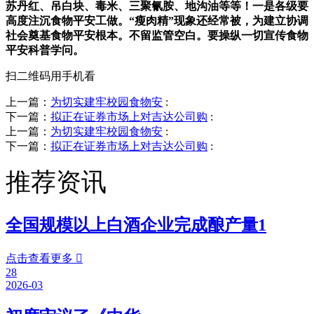
苏丹红、吊白块、毒米、三聚氰胺、地沟油等等！一是各级要
高度注沉食物平安工做。“瘦肉精”现象还经常被，为建立协调
社会奠基食物平安根本。不留监管空白。要操纵一切宣传食物
平安科普学问。
扫二维码用手机看
上一篇：
为切实建牢校园食物安
:
下一篇：
拟正在证券市场上对吉达公司购
:
上一篇：
为切实建牢校园食物安
:
下一篇：
拟正在证券市场上对吉达公司购
:
推荐资讯
全国规模以上白酒企业完成酿产量1
点击查看更多

28
2026-03