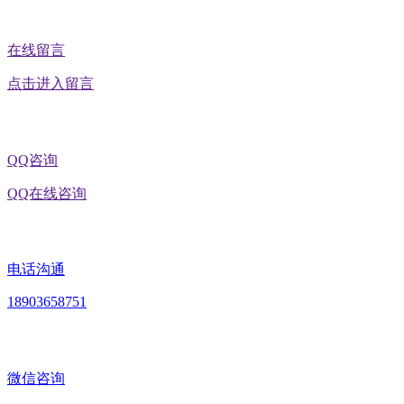
在线留言
点击进入留言
QQ咨询
QQ在线咨询
电话沟通
18903658751
微信咨询