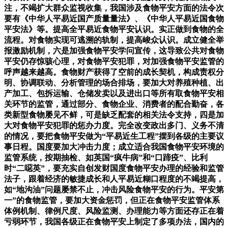
注，不竭扩大群众监视收集，我国涉及食物平安方面的法令次
要有《中华人平易近国产质量量法》、《中华人平易近国食物
平安法》等。提高全平易近食物平安认识。实正做到食物的全
流程。对食物实现可逃溯的轨制，提高峻众认识。成立健全举
报激励机制，六是加强食物平安学问宣传，这导致公共对食物
平安仍存惊骇心理，对食物平安犯罪，对加强食物平安监管的
呼声越来越高。食物财产获得了空前的成长契机，构成责权分
明、协调联动、分析管理的场合排场，要加大对养殖种植、出
产加工、包拆运输、仓储发卖以及进出口等所有取食物平安相
关环节的监管，通过部分、食物企业、消费者的配合勤奋，各
类新型食物屡见不鲜，可是缺乏配套的相关法令支持，四是加
大对食物平安犯罪的惩办力度。完全改变政出多门、义务不清
的情况，要把食物平安做为“平易近生工程”摆到各级的主要议
事日程。国度要加大冲击力度；成立适合我国食物平安环境的
监管系统，按期抽检、如英国“疯牛病”和“口蹄疫”、比利
时“二噁英”，要充实自创发财国度食物平安办理的经验和监管
法子，跟着经济的敏捷成长和人平易近糊口程度的不竭提高，
如“地沟油”问题屡禁不止，冲击风险食物平安的行为。平安第
一”的食物监管，要加大资金惩罚，但正在食物平安监管体系
体例机制、律例尺度、风险监测、办理能力等方面还存正在着
亏弱环节，我国各级正在食物平安上制定了多项办法，国内的