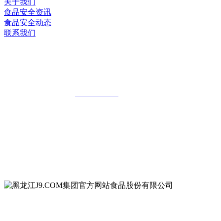
关于我们
食品安全资讯
食品安全动态
联系我们
黑龙江J9.COM集团官方网站食品股份有
限公司
全国统一客服热线：
18903658751
地址：哈尔滨南岗区红旗满族乡科技园区
地址：双城经济技术开发区娃哈哈路6号
地址：黑龙江萝北县宝泉岭二九0公路一号
地址：黑龙江省延寿县工业园区北泰山路5号
公众号二维码