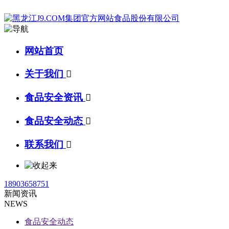
网站首页
关于我们

食品安全资讯

食品安全动态

联系我们

18903658751
新闻资讯
NEWS
食品安全动态