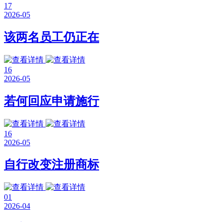
17
2026-05
该两名员工仍正在
16
2026-05
若何回应申请施行
16
2026-05
自行改变注册商标
01
2026-04