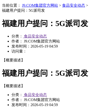
当前位置：
J9.COM集团官方网站
>
食品安全动态
>
福建用户提问：5G派司发
福建用户提问：5G派司发
分类：
食品安全动态
作者： J9.COM集团官方网站
发布时间：
2026-05-19 04:59
访问量：
【概要描述】
福建用户提问：5G派司发
【概要描述】
分类：
食品安全动态
作者： J9.COM集团官方网站
发布时间：
2026-05-19 04:59