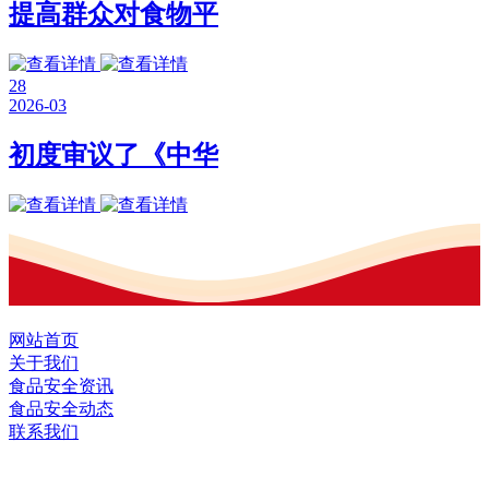
提高群众对食物平
28
2026-03
初度审议了《中华
网站首页
关于我们
食品安全资讯
食品安全动态
联系我们
黑龙江J9.COM集团官方网站食品股份有