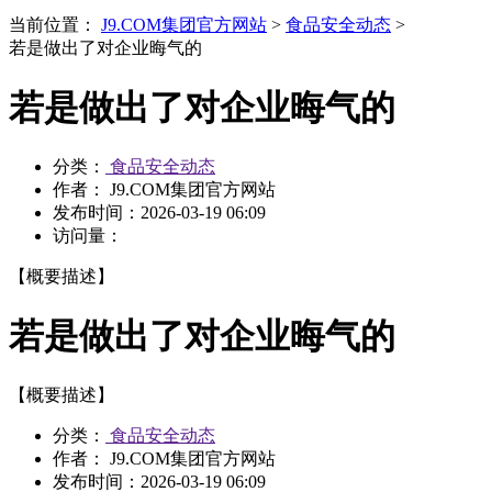
当前位置：
J9.COM集团官方网站
>
食品安全动态
>
若是做出了对企业晦气的
若是做出了对企业晦气的
分类：
食品安全动态
作者： J9.COM集团官方网站
发布时间：
2026-03-19 06:09
访问量：
【概要描述】
若是做出了对企业晦气的
【概要描述】
分类：
食品安全动态
作者： J9.COM集团官方网站
发布时间：
2026-03-19 06:09