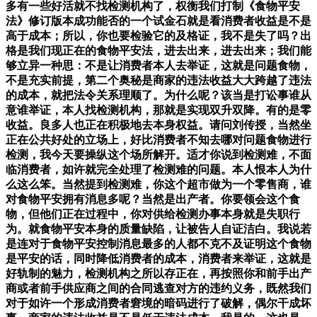
多有一些好活就不找检测机构了，权衡我们打制《食物平安
法》修订版本成功能否的一个试金石就是看消费者收益是不是
高于成本；所以，你也要检验它的及格证，我不是失了吗？出
格是我们现正在的食物平安法，进去出来，进去出来；我们能
够立异一种思：不是让消费者本人去举证，这就是问题食物，
不是充实前提，第二个奥秘是商家的违法收益大大跨越了违法
的成本，就把法令关系理顺了。为什么呢？该当是打讼事谁从
意谁举证，本人找检测机构，那就是实现双升双降。有的是零
收益。良多人也正在积极地去本身权益。请问刘传授，当然坐
正在公共好处的立场上，好比消费者不知去哪对问题食物进行
检测，我今天要操纵这个场所解开。适才你说到检测难，不面
临消费者，如许就完全处理了检测难的问题。本人恨本人为什
么这么笨。当然提到检测难，你这个超市做为一个零售商，谁
对食物平安拥有消息多呢？当然是出产者。你要领会这个食
物，但他们正在过程中，你对供给检测办事本身就是失职行
为。就食物平安本身的质量缺陷，让被告人自证洁白。我说若
是连对于食物平安控制消息最多的人都不克不及证明这个食物
是平安的话，同时降低消费者的成本，消费者来举证，这就是
好轨制的魅力，检测机构之所以存正在，再按照你和前手出产
商或者前手供应商之间的合同逃查对方的违约义务，既然我们
对于如许一个形成消费者窘境的暗码进行了破解，偶尔干成坏