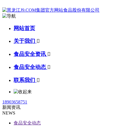
网站首页
关于我们

食品安全资讯

食品安全动态

联系我们

18903658751
新闻资讯
NEWS
食品安全动态