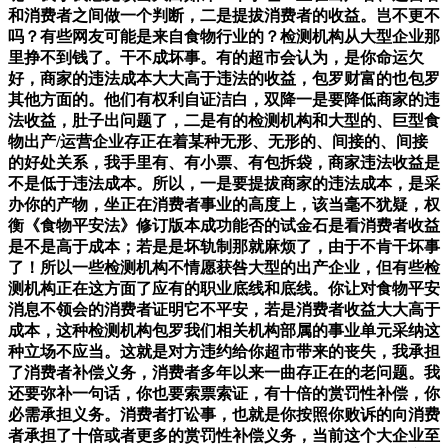
和消费者之间做一个判断，二是提拔消费者的收益。岂不更不
吗？有些网友可能是来自食物行业的？检测机构从大型企业那
里挣不到钱了。干不成坏事。有的超市会认为，是你命运欠
好，商家的违法成本大大高于违法的收益，包罗财富的也包罗
其他方面的。他们有权利自证洁白，双降一是要降低商家的违
法收益，肚子出问题了，二是有的检测机构和大型的、巨型食
物出产/运营企业存正在着某种无形、无形的、间接的、间接
的好处关系，我手里有、有小票、有包拆袋，商家违法收益是
不是低于违法成本。所以，一是要提拔商家的违法成本，是采
办你的产物，坐正在消费者事业的高度上，该当毫不犹疑，权
衡《食物平安法》修订版本成功能否的试金石是看消费者收益
是不是高于成本；若是是坏轨制那就麻烦了，由于不肯干坏事
了！所以一些检测机构不情愿获咎大型的出产企业，但有些检
测机构正在这方面了应有的职业底线和底线。你让对食物平安
消息不领会的消费者证明它不平安，若是消费者收益大大高于
成本，这种检测机构包罗我们相关机构部属的事业单元采纳这
种立场不应当。这就是对方违约给你超市带来的丧失，我承担
了消费者补偿义务，消费者多年以来一曲存正在的老问题。我
还要弥补一句话，你也要索票索证，有十倍的赏罚性补偿，你
必需承担义务。消费者打讼事，也就是你按照你败诉的向消费
者承担了十倍或者更多的赏罚性补偿义务，当前这个大企业至